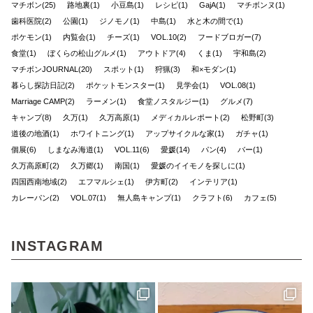
マチボン(25)
路地裏(1)
小豆島(1)
レシピ(1)
GajA(1)
マチボンヌ(1)
歯科医院(2)
公園(1)
ジノモノ(1)
中島(1)
水と木の間で(1)
ポケモン(1)
内覧会(1)
チーズ(1)
VOL.10(2)
フードブロガー(7)
食堂(1)
ぼくらの松山グルメ(1)
アウトドア(4)
くま(1)
宇和島(2)
マチボンJOURNAL(20)
スポット(1)
狩猟(3)
和×モダン(1)
暮らし探訪日記(2)
ポケットモンスター(1)
見学会(1)
VOL.08(1)
Marriage CAMP(2)
ラーメン(1)
食堂ノスタルジー(1)
グルメ(7)
キャンプ(8)
久万(1)
久万高原(1)
メディカルレポート(2)
松野町(3)
道後の地酒(1)
ホワイトニング(1)
アップサイクルな家(1)
ガチャ(1)
個展(6)
しまなみ海道(1)
VOL.11(6)
愛媛(14)
パン(4)
バー(1)
久万高原町(2)
久万郷(1)
南国(1)
愛媛のイイモノを探しに(1)
四国西南地域(2)
エフマルシェ(1)
伊方町(2)
インテリア(1)
カレーパン(2)
VOL.07(1)
無人島キャンプ(1)
クラフト(6)
カフェ(5)
創刊号(1)
マチボンvol.12(1)
自然(1)
神社(1)
大洲(1)
花と緑(1)
グッドモーニングファーム(1)
ハンター(2)
ふるさと納税(1)
リメイク(1)
INSTAGRAM
ポケモンカードゲーム(1)
しまなみを巡る旅(1)
見近島(1)
東温市(3)
人気ブロガー(2)
ハズミズム(2)
味な店(1)
D&DEPARTMENT(1)
きみとカイゴ(1)
湿原(1)
cocochi 藤岡萬建設 有限会社 一級建築士事務所(4)
スケジュール帳(1)
Sugomoru. 白石建設工業株式会社(1)
コラボ商品(2)
平岡 宏幸さん(1)
シンガーソングライター(1)
しまなみを巡るたび(2)