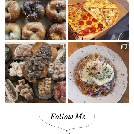
お弁当(1)
みかん(1)
濵田農園(1)
日本酒(1)
グランピング(1)
大膳歯科医院(2)
暖炉のある暮らし(1)
子育て世代(1)
お出かけ(1)
ロールケーキ(1)
柑橘(1)
生活道具(1)
ミロコカフェ(1)
松山市(26)
ライフスタイル(1)
愛媛みかん(1)
無添加ジュース「きわみ」(1)
ほろよいフェスタ2023(1)
霧の森・高原(1)
しまのぱんかふぇ tetote(1)
暮らし探訪(1)
パッシブハウス(1)
平屋(1)
抹茶(1)
ジュース(1)
雑貨(1)
毎日のおいしいもの まとか(1)
さんさん物語(1)
子ども(1)
未来へのかたち(1)
デザイナーズハウス(3)
おのクリニック(1)
大西水引(1)
みさき果樹園(1)
シェアハウス&民泊ゲストハウス(1)
道の駅(2)
ONLY ONE STYLE 昭和建設 一級建築士事務所(1)
ミルク(1)
高級(1)
喫茶店(2)
マチボン 高知 vol.01(1)
高松(1)
コーヒー(1)
砥部(1)
メディカル(3)
宇和島市(2)
水引(1)
しまのぱんかふぇtetote(1)
平野 裕子さん(1)
奥伊予街道(2)
建築(1)
牛乳(1)
紅まどんな(1)
裏道(1)
高知(2)
東予(1)
珈琲(1)
グリーン(1)
心地よい場所(3)
ショップ(1)
アクセサリー(1)
島のパン屋(1)
暮らしの設計デザイナー(1)
スタンプラリー(2)
モデルハウス(1)
チーズケーキ(1)
濱田農園(1)