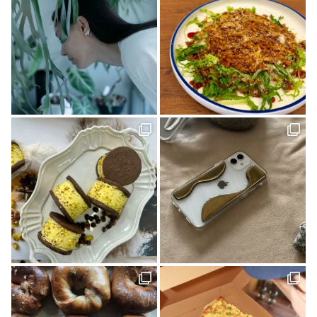
ケンブン(16)
大喫茶展(1)
外国人(1)
SNAP(1)
松山(2)
ナガオカケンメイ(1)
きみとバンド(1)
花菖蒲(1)
イベント(27)
手帳(1)
新日本建設 株式会社(1)
カリーゴッドスパイス(2)
母の日(1)
ちゃんゆ胃(1)
今治(2)
マルシャ(6)
愛媛イベント(2)
ランチ(3)
マチボン高知(1)
Story of cheesecake.(1)
マリメッコ(1)
介護(2)
西予(1)
山の学び舎 古岩屋(1)
KURASU(1)
ジビエ料理(1)
スパイス探訪(2)
ギフト(3)
タグを削除: YODOSENサポーター YODOSENサポーター(1)
ほわいとファーム(4)
マルシェ(9)
隠れ家カフェ(1)
MACCHI(1)
愛媛のイイモノを探しに！(2)
石本藤雄(1)
愛媛県(1)
ヒロ建設工業(4)
岡村島(3)
民藝(3)
アーキテクト工房 Pure(2)
素敵な暮らしを訪ねて(1)
プレゼント(1)
予土線(1)
アイス(1)
VOL.09(2)
パン屋(2)
mayudama(1)
大洲市(1)
砥部焼(2)
愛媛社会福祉協議会(1)
愛媛デザイナーズハウス(9)
今治市(3)
観光(4)
先進医療(1)
VOL.06(1)
本(7)
予土線駅前マルシェ(1)
アイスクリーム(1)
80年代(2)
第二弾(2)
おそとごはん(1)
大街道(1)
forkids(1)
福祉(1)
技と心でつくるみかんジュース(1)
愛媛さくらひめシリーズ(1)
歴史(2)
cocochi 藤岡萬建設(1)
内原 由季さん(1)
本の轍(7)
佐田岬半島(1)
スイーツ(4)
昭和レトロ(2)
店(1)
マチボン for kids vol.02(1)
工芸(1)