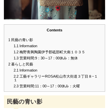
Contents
1
民藝の青い影
1.1
Information
1.2
梅野青興陶園伊予郡砥部町大南１０３５
1.3
営業時間:9：30～17：00休み：無休
2
暮らしと民藝
2.1
Information
2.2
工藝ギャラリーROSA松山市大街道３丁目８−１
１
2.3
営業時間:11：00～17：00休み：火曜
民藝の青い影