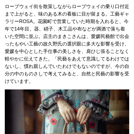
ロープウェイ街を散策しながらロープウェイの乗り口付近
まで上がると、味のある木の看板に目が留まる。工藝ギャ
ラリーROSA。花園町で営業していた時期を入れると、今
年で14年目。器、硝子、木工品や布などが満酒で落ち着
いた空間に並ぶ。店主のまきこさんは、愛媛民藝館で出会
ったもやい工藝の故久野氏の選択眼に多大な影響を受け、
愛媛を中心とした手仕事の美しさを、肩ひじ張ることなく
軽やかに伝えてきた。「民藝をあえて意識してるわけでは
ないし、慣れ親しんでいたわけでもないのですが、今の自
分の中のものさしで考えてみると、自然と民藝の影響を受
けています。