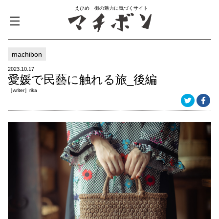
えひめ 街の魅力に気づくサイト
machibon
2023.10.17
愛媛で民藝に触れる旅_後編
［writer］rika