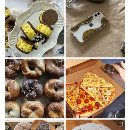
創刊号(1)
マチボンvol.12(1)
自然(1)
神社(1)
大洲(1)
花と緑(1)
グッドモーニングファーム(1)
ハンター(2)
ふるさと納税(1)
リメイク(1)
ポケモンカードゲーム(1)
しまなみを巡る旅(1)
見近島(1)
東温市(3)
人気ブロガー(2)
ハズミズム(2)
味な店(1)
D&DEPARTMENT(1)
きみとカイゴ(1)
湿原(1)
cocochi 藤岡萬建設 有限会社 一級建築士事務所(4)
スケジュール帳(1)
Sugomoru. 白石建設工業株式会社(1)
コラボ商品(2)
平岡 宏幸さん(1)
シンガーソングライター(1)
しまなみを巡るたび(2)
ケンブン(16)
大喫茶展(1)
外国人(1)
SNAP(1)
松山(2)
ナガオカケンメイ(1)
きみとバンド(1)
花菖蒲(1)
イベント(27)
手帳(1)
新日本建設 株式会社(1)
カリーゴッドスパイス(2)
母の日(1)
ちゃんゆ胃(1)
今治(2)
マルシャ(6)
愛媛イベント(2)
ランチ(3)
マチボン高知(1)
Story of cheesecake.(1)
マリメッコ(1)
介護(2)
西予(1)
山の学び舎 古岩屋(1)
KURASU(1)
ジビエ料理(1)
スパイス探訪(2)
ギフト(3)
タグを削除: YODOSENサポーター YODOSENサポーター(1)
ほわいとファーム(4)
マルシェ(9)
隠れ家カフェ(1)
MACCHI(1)
愛媛のイイモノを探しに！(2)
石本藤雄(1)
愛媛県(1)
ヒロ建設工業(4)
岡村島(3)
民藝(3)
アーキテクト工房 Pure(2)
素敵な暮らしを訪ねて(1)
プレゼント(1)
予土線(1)
アイス(1)
VOL.09(2)
パン屋(2)
mayudama(1)
大洲市(1)
砥部焼(2)
愛媛社会福祉協議会(1)