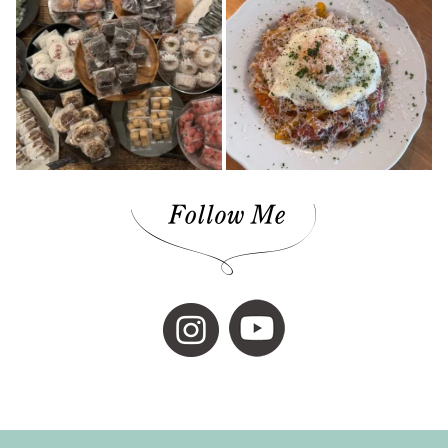
愛媛デザイナーズハウス(9)
今治市(3)
観光(4)
先進医療(1)
VOL.06(1)
本(7)
予土線駅前マルシェ(1)
アイスクリーム(1)
80年代(2)
第二弾(2)
おそとごはん(1)
大街道(1)
forkids(1)
福祉(1)
技と心でつくるみかんジュース(1)
愛媛さくらひめシリーズ(1)
歴史(2)
cocochi 藤岡萬建設(1)
内原 由季さん(1)
本の轍(7)
佐田岬半島(1)
スイーツ(4)
昭和レトロ(2)
店(1)
マチボン for kids vol.02(1)
工芸(1)
お弁当(1)
みかん(1)
濵田農園(1)
日本酒(1)
グランピング(1)
大膳歯科医院(2)
暖炉のある暮らし(1)
子育て世代(1)
お出かけ(1)
ロールケーキ(1)
柑橘(1)