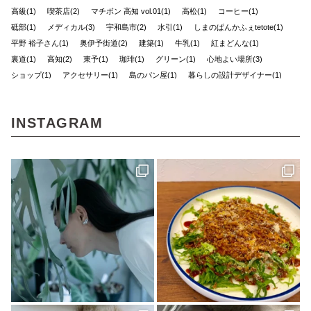
高級(1)
喫茶店(2)
マチボン 高知 vol.01(1)
高松(1)
コーヒー(1)
砥部(1)
メディカル(3)
宇和島市(2)
水引(1)
しまのぱんかふぇtetote(1)
平野 裕子さん(1)
奥伊予街道(2)
建築(1)
牛乳(1)
紅まどんな(1)
裏道(1)
高知(2)
東予(1)
珈琲(1)
グリーン(1)
心地よい場所(3)
ショップ(1)
アクセサリー(1)
島のパン屋(1)
暮らしの設計デザイナー(1)
スタンプラリー(2)
モデルハウス(1)
チーズケーキ(1)
濱田農園(1)
マチボン(25)
路地裏(1)
小豆島(1)
レシピ(1)
GajA(1)
マチボンヌ(1)
INSTAGRAM
歯科医院(2)
公園(1)
ジノモノ(1)
中島(1)
水と木の間で(1)
ポケモン(1)
内覧会(1)
チーズ(1)
VOL.10(2)
フードブロガー(7)
食堂(1)
ぼくらの松山グルメ(1)
アウトドア(4)
くま(1)
宇和島(2)
マチボンJOURNAL(20)
スポット(1)
狩猟(3)
和×モダン(1)
暮らし探訪日記(2)
ポケットモンスター(1)
見学会(1)
VOL.08(1)
Marriage CAMP(2)
ラーメン(1)
食堂ノスタルジー(1)
グルメ(7)
キャンプ(8)
久万(1)
久万高原(1)
メディカルレポート(2)
松野町(3)
道後の地酒(1)
ホワイトニング(1)
アップサイクルな家(1)
ガチャ(1)
個展(6)
しまなみ海道(1)
VOL.11(6)
愛媛(14)
パン(4)
バー(1)
久万高原町(2)
久万郷(1)
南国(1)
愛媛のイイモノを探しに(1)
四国西南地域(2)
エフマルシェ(1)
伊方町(2)
インテリア(1)
カレーパン(2)
VOL.07(1)
無人島キャンプ(1)
クラフト(6)
カフェ(5)