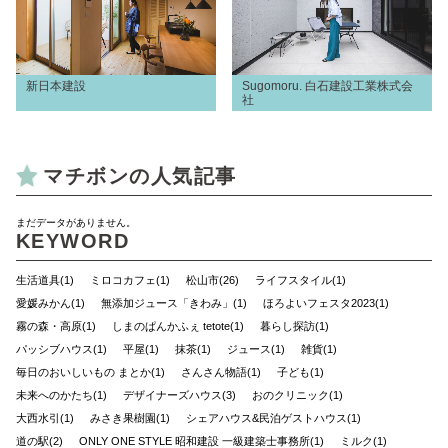
新日本建設
Sugomoru. 白石建設工業株式会
社
マチボンの人気記事
まだデータがありません。
KEYWORD
生活道具(1)
ミロコカフェ(1)
松山市(26)
ライフスタイル(1)
愛媛みかん(1)
無添加ジュース「きわみ」(1)
ほろよいフェスタ2023(1)
霧の森・高原(1)
しまのぱんかふぇ tetote(1)
暮らし探訪(1)
パッシブハウス(1)
平屋(1)
抹茶(1)
ジュース(1)
雑貨(1)
毎日のおいしいもの まとか(1)
さんさん物語(1)
子ども(1)
未来へのかたち(1)
デザイナーズハウス(3)
おのクリニック(1)
大西水引(1)
みさき果樹園(1)
シェアハウス&民泊ゲストハウス(1)
道の駅(2)
ONLY ONE STYLE 昭和建設 一級建築士事務所(1)
ミルク(1)