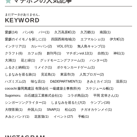
マチボンの人気記事
まだデータがありません。
KEYWORD
愛媛(14)
パン(4)
バー(1)
久万高原町(2)
久万郷(1)
南国(1)
愛媛のイイモノを探しに(1)
四国西南地域(2)
エフマルシェ(1)
伊方町(2)
インテリア(1)
カレーパン(2)
VOL.07(1)
無人島キャンプ(1)
クラフト(6)
カフェ(5)
創刊号(1)
マチボンvol.12(1)
自然(1)
神社(1)
大洲(1)
花と緑(1)
グッドモーニングファーム(1)
ハンター(2)
ふるさと納税(1)
リメイク(1)
ポケモンカードゲーム(1)
しまなみを巡る旅(1)
見近島(1)
東温市(3)
人気ブロガー(2)
ハズミズム(2)
味な店(1)
D&DEPARTMENT(1)
きみとカイゴ(1)
湿原(1)
cocochi 藤岡萬建設 有限会社 一級建築士事務所(4)
スケジュール帳(1)
Sugomoru. 白石建設工業株式会社(1)
コラボ商品(2)
平岡 宏幸さん(1)
シンガーソングライター(1)
しまなみを巡るたび(2)
ケンブン(16)
大喫茶展(1)
外国人(1)
SNAP(1)
松山(2)
ナガオカケンメイ(1)
きみとバンド(1)
花菖蒲(1)
イベント(27)
手帳(1)
新日本建設 株式会社(1)
カリーゴッドスパイス(2)
母の日(1)
ちゃんゆ胃(1)
今治(2)
マルシャ(6)
愛媛イベント(2)
ランチ(3)