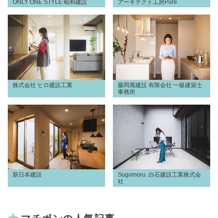
ONLY ONE STYLE 昭和建設
アーキテクト工房Pure
株式会社 ヒロ建設工業
藤岡萬建設 有限会社 一級建築士
事務所
新日本建設
Sugomoru. 白石建設工業株式会
社