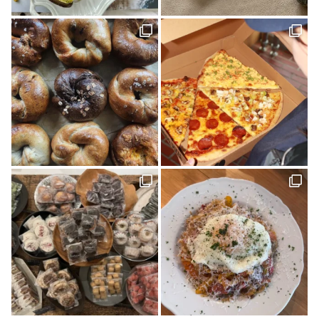
暮らし探訪(1)
パッシブハウス(1)
平屋(1)
抹茶(1)
ジュース(1)
雑貨(1)
毎日のおいしいもの まとか(1)
さんさん物語(1)
子ども(1)
未来へのかたち(1)
デザイナーズハウス(3)
おのクリニック(1)
大西水引(1)
みさき果樹園(1)
シェアハウス&民泊ゲストハウス(1)
道の駅(2)
ONLY ONE STYLE 昭和建設 一級建築士事務所(1)
ミルク(1)
高級(1)
喫茶店(2)
マチボン 高知 vol.01(1)
高松(1)
コーヒー(1)
砥部(1)
メディカル(3)
宇和島市(2)
水引(1)
しまのぱんかふぇtetote(1)
平野 裕子さん(1)
奥伊予街道(2)
建築(1)
牛乳(1)
紅まどんな(1)
裏道(1)
高知(2)
東予(1)
珈琲(1)
グリーン(1)
心地よい場所(3)
ショップ(1)
アクセサリー(1)
島のパン屋(1)
暮らしの設計デザイナー(1)
スタンプラリー(2)
モデルハウス(1)
チーズケーキ(1)
濱田農園(1)
マチボン(25)
路地裏(1)
小豆島(1)
レシピ(1)
GajA(1)
マチボンヌ(1)
歯科医院(2)
公園(1)
ジノモノ(1)
中島(1)
水と木の間で(1)
ポケモン(1)
内覧会(1)
チーズ(1)
VOL.10(2)
フードブロガー(7)
食堂(1)
ぼくらの松山グルメ(1)
アウトドア(4)
くま(1)
宇和島(2)
マチボンJOURNAL(20)
スポット(1)
狩猟(3)
和×モダン(1)
暮らし探訪日記(2)
ポケットモンスター(1)
見学会(1)
VOL.08(1)
Marriage CAMP(2)
ラーメン(1)
食堂ノスタルジー(1)
グルメ(7)
キャンプ(8)
久万(1)
久万高原(1)
メディカルレポート(2)
松野町(3)