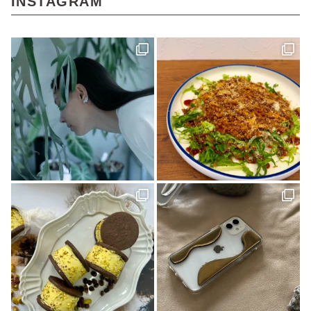
INSTAGRAM
マチボン高知(1)
Story of cheesecake.(1)
マリメッコ(1)
介護(2)
西予(1)
山の学び舎 古岩屋(1)
KURASU(1)
ジビエ料理(1)
スパイス探訪(2)
ギフト(3)
タグを削除: YODOSENサポーター YODOSENサポーター(1)
ほわいとファーム(4)
マルシェ(9)
隠れ家カフェ(1)
MACCHI(1)
愛媛のイイモノを探しに！(2)
石本藤雄(1)
愛媛県(1)
ヒロ建設工業(4)
岡村島(3)
民藝(3)
アーキテクト工房 Pure(2)
素敵な暮らしを訪ねて(1)
プレゼント(1)
予土線(1)
アイス(1)
VOL.09(2)
パン屋(2)
mayudama(1)
大洲市(1)
砥部焼(2)
愛媛社会福祉協議会(1)
愛媛デザイナーズハウス(9)
今治市(3)
観光(4)
先進医療(1)
VOL.06(1)
本(7)
予土線駅前マルシェ(1)
アイスクリーム(1)
80年代(2)
第二弾(2)
おそとごはん(1)
大街道(1)
forkids(1)
福祉(1)
技と心でつくるみかんジュース(1)
愛媛さくらひめシリーズ(1)
歴史(2)
cocochi 藤岡萬建設(1)
内原 由季さん(1)
本の轍(7)
佐田岬半島(1)
スイーツ(4)
昭和レトロ(2)
店(1)
マチボン for kids vol.02(1)
工芸(1)
お弁当(1)
みかん(1)
濵田農園(1)
日本酒(1)
グランピング(1)
大膳歯科医院(2)
暖炉のある暮らし(1)
子育て世代(1)
お出かけ(1)
ロールケーキ(1)
柑橘(1)
生活道具(1)
ミロコカフェ(1)
松山市(26)
ライフスタイル(1)
愛媛みかん(1)
無添加ジュース「きわみ」(1)
ほろよいフェスタ2023(1)
霧の森・高原(1)
しまのぱんかふぇ tetote(1)