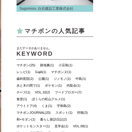
Sugomoru. 白石建設工業株式会社
マチボンの人気記事
まだデータがありません。
KEYWORD
マチボン(25)
路地裏(1)
小豆島(1)
レシピ(1)
GajA(1)
マチボンヌ(1)
歯科医院(2)
公園(1)
ジノモノ(1)
中島(1)
水と木の間で(1)
ポケモン(1)
内覧会(1)
チーズ(1)
VOL.10(2)
フードブロガー(7)
食堂(1)
ぼくらの松山グルメ(1)
アウトドア(4)
くま(1)
宇和島(2)
マチボンJOURNAL(20)
スポット(1)
狩猟(3)
和×モダン(1)
暮らし探訪日記(2)
ポケットモンスター(1)
見学会(1)
VOL.08(1)