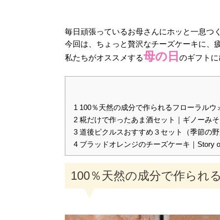
毎日頑張っているお母さんにホッと一息つ
今回は、ちょっと贅沢なチーズケーキに、
母の日
私たちがオススメする
のギフトに
1
100％天然の成分で作られるフローラルウォー
2
糀だけで作ったあま酒セット｜ギノーみそ
3
道後ピクルスおすすめ３セット（季節の野
4
ブラッドオレンジのチーズケーキ｜Story of c
100％天然の成分で作られる