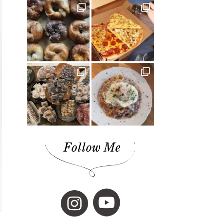
cocochi 藤岡萬建設 有限会社 一級建築士事務所
(4)
スケジュール帳(1)
Sugomoru. 白石建設工業株式会社(1)
コラボ商品(2)
平岡 宏幸さん(1)
シンガーソングライター(1)
しまなみを巡るたび(2)
ケンブン(16)
大喫茶展(1)
外国人(1)
SNAP(1)
松山(2)
ナガオカケンメイ(1)
きみとバンド(1)
花菖蒲(1)
イベント(27)
手帳(1)
新日本建設 株式会社(1)
カリーゴッドスパイス(2)
母の日(1)
ちゃんゆ胃(1)
今治(2)
マルシャ(6)
愛媛イベント(2)
ランチ(3)
マチボン高知(1)
Story of cheesecake.(1)
マリメッコ(1)
介護(2)
西予(1)
山の学び舎 古岩屋(1)
KURASU(1)
ジビエ料理(1)
スパイス探訪(2)
ギフト(3)
タグを削除: YODOSENサポーター YODOSENサ
ポーター(1)