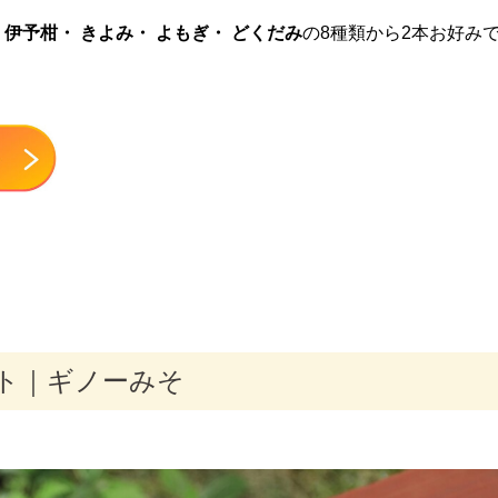
 伊予柑・ きよみ・ よもぎ・ どくだみ
の8種類から2本お好み
ト｜ギノーみそ