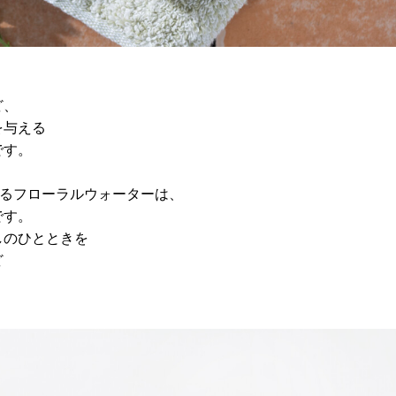
ど、
を与える
です。
れるフローラルウォーターは、
です。
しのひとときを
ど