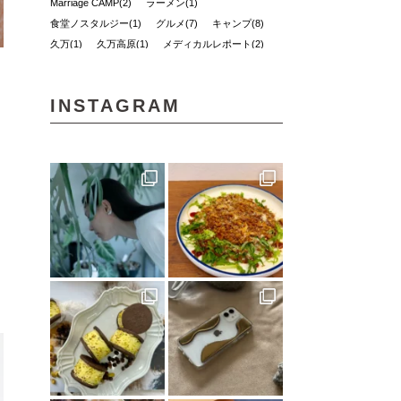
Marriage CAMP(2)
ラーメン(1)
食堂ノスタルジー(1)
グルメ(7)
キャンプ(8)
久万(1)
久万高原(1)
メディカルレポート(2)
松野町(3)
道後の地酒(1)
ホワイトニング(1)
アップサイクルな家(1)
ガチャ(1)
個展(6)
INSTAGRAM
しまなみ海道(1)
VOL.11(6)
愛媛(14)
パン(4)
バー(1)
久万高原町(2)
久万郷(1)
南国(1)
愛媛のイイモノを探しに(1)
四国西南地域(2)
エフマルシェ(1)
伊方町(2)
インテリア(1)
カレーパン(2)
VOL.07(1)
無人島キャンプ(1)
クラフト(6)
カフェ(5)
創刊号(1)
マチボンvol.12(1)
自然(1)
神社(1)
大洲(1)
花と緑(1)
グッドモーニングファーム(1)
ハンター(2)
ふるさと納税(1)
リメイク(1)
ポケモンカードゲーム(1)
しまなみを巡る旅(1)
見近島(1)
東温市(3)
人気ブロガー(2)
ハズミズム(2)
味な店(1)
D&DEPARTMENT(1)
きみとカイゴ(1)
湿原(1)