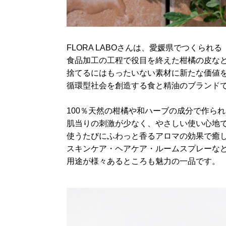
FLORA LABOさんは、愛媛県でつくられる
食品加工の工程で役目を終えた柑橘の皮な
捨てるにはもったいない素材に新たな価値
循環型社会を創造する食と精油のブランド
100％天然の柑橘や和ハーブの成分で作ら
肌当りの刺激が少なく、やさしい使い心地
使うたびにふわっと香るアロマの効果で癒
スキンケア・ヘアケア・ルームスプレーな
用途が様々あるところも魅力の一品です。