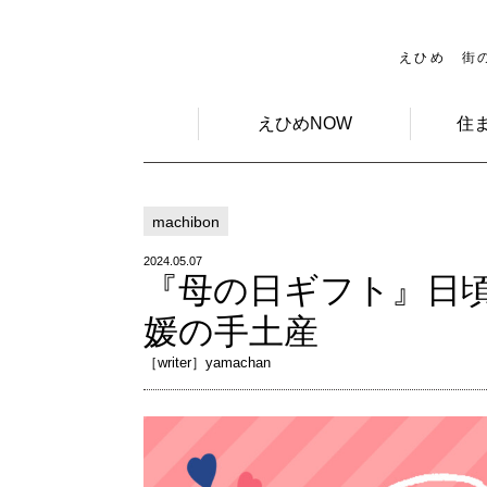
えひめ 街
えひめNOW
住
machibon
2024.05.07
『母の日ギフト』日頃
媛の手土産
［writer］yamachan