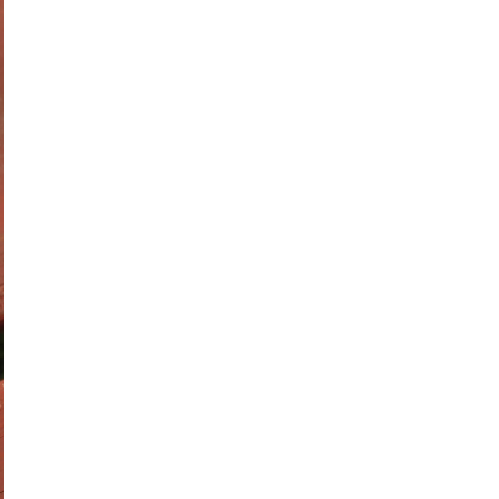
みかん(1)
濵田農園(1)
日本酒(1)
グランピング(1)
大膳歯科医院(2)
暖炉のある暮らし(1)
子育て世代(1)
お出かけ(1)
ロールケーキ(1)
柑橘(1)
生活道具(1)
ミロコカフェ(1)
松山市(26)
ライフスタイル(1)
愛媛みかん(1)
無添加ジュース「きわみ」(1)
ほろよいフェスタ2023(1)
霧の森・高原(1)
しまのぱんかふぇ tetote(1)
暮らし探訪(1)
パッシブハウス(1)
平屋(1)
抹茶(1)
ジュース(1)
雑貨(1)
毎日のおいしいもの まとか(1)
さんさん物語(1)
子ども(1)
未来へのかたち(1)
デザイナーズハウス(3)
おのクリニック(1)
大西水引(1)
みさき果樹園(1)
シェアハウス&民泊ゲストハウス(1)
道の駅(2)
ONLY ONE STYLE 昭和建設 一級建築士事務所
(1)