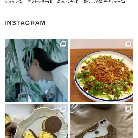
ショップ(1)
アクセサリー(1)
島のパン屋(1)
暮らしの設計デザイナー(1)
スタンプラリー(2)
モデルハウス(1)
チーズケーキ(1)
濱田農園(1)
マチボン(25)
路地裏(1)
小豆島(1)
レシピ(1)
GajA(1)
マチボンヌ(1)
INSTAGRAM
歯科医院(2)
公園(1)
ジノモノ(1)
中島(1)
水と木の間で(1)
ポケモン(1)
内覧会(1)
チーズ(1)
VOL.10(2)
フードブロガー(7)
食堂(1)
ぼくらの松山グルメ(1)
アウトドア(4)
くま(1)
宇和島(2)
マチボンJOURNAL(20)
スポット(1)
狩猟(3)
和×モダン(1)
暮らし探訪日記(2)
ポケットモンスター(1)
見学会(1)
VOL.08(1)
Marriage CAMP(2)
ラーメン(1)
食堂ノスタルジー(1)
グルメ(7)
キャンプ(8)
久万(1)
久万高原(1)
メディカルレポート(2)
松野町(3)
道後の地酒(1)
ホワイトニング(1)
アップサイクルな家(1)
ガチャ(1)
個展(6)
しまなみ海道(1)
VOL.11(6)
愛媛(14)
パン(4)
バー(1)
久万高原町(2)
久万郷(1)
南国(1)
愛媛のイイモノを探しに(1)
四国西南地域(2)
エフマルシェ(1)
伊方町(2)
インテリア(1)
カレーパン(2)
VOL.07(1)
無人島キャンプ(1)
クラフト(6)
カフェ(5)
創刊号(1)
マチボンvol.12(1)
自然(1)
神社(1)
大洲(1)
花と緑(1)
グッドモーニングファーム(1)
ハンター(2)
ふるさと納税(1)
リメイク(1)
ポケモンカードゲーム(1)
しまなみを巡る旅(1)
見近島(1)
東温市(3)
人気ブロガー(2)
ハズミズム(2)
味な店(1)
D&DEPARTMENT(1)
きみとカイゴ(1)
湿原(1)
cocochi 藤岡萬建設 有限会社 一級建築士事務所(4)