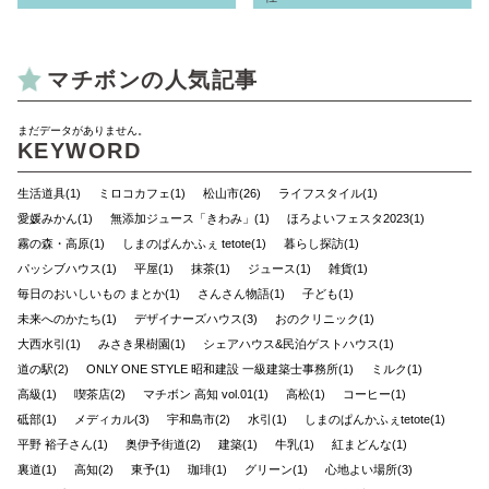
マチボンの人気記事
まだデータがありません。
KEYWORD
生活道具(1)
ミロコカフェ(1)
松山市(26)
ライフスタイル(1)
愛媛みかん(1)
無添加ジュース「きわみ」(1)
ほろよいフェスタ2023(1)
霧の森・高原(1)
しまのぱんかふぇ tetote(1)
暮らし探訪(1)
パッシブハウス(1)
平屋(1)
抹茶(1)
ジュース(1)
雑貨(1)
毎日のおいしいもの まとか(1)
さんさん物語(1)
子ども(1)
未来へのかたち(1)
デザイナーズハウス(3)
おのクリニック(1)
大西水引(1)
みさき果樹園(1)
シェアハウス&民泊ゲストハウス(1)
道の駅(2)
ONLY ONE STYLE 昭和建設 一級建築士事務所(1)
ミルク(1)
高級(1)
喫茶店(2)
マチボン 高知 vol.01(1)
高松(1)
コーヒー(1)
砥部(1)
メディカル(3)
宇和島市(2)
水引(1)
しまのぱんかふぇtetote(1)
平野 裕子さん(1)
奥伊予街道(2)
建築(1)
牛乳(1)
紅まどんな(1)
裏道(1)
高知(2)
東予(1)
珈琲(1)
グリーン(1)
心地よい場所(3)