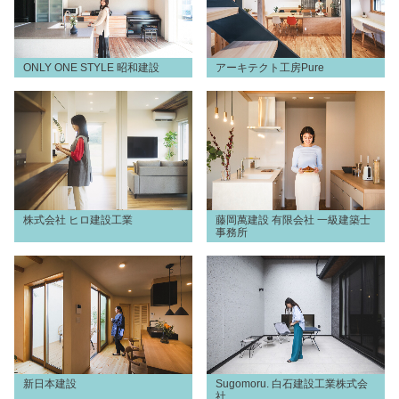
ONLY ONE STYLE 昭和建設
アーキテクト工房Pure
株式会社 ヒロ建設工業
藤岡萬建設 有限会社 一級建築士
事務所
新日本建設
Sugomoru. 白石建設工業株式会
社