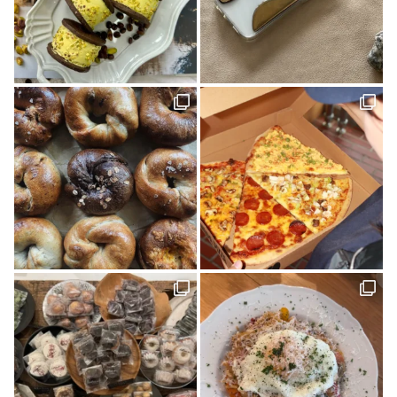
スケジュール帳(1)
Sugomoru. 白石建設工業株式会社(1)
コラボ商品(2)
平岡 宏幸さん(1)
シンガーソングライター(1)
しまなみを巡るたび(2)
ケンブン(16)
大喫茶展(1)
外国人(1)
SNAP(1)
松山(2)
ナガオカケンメイ(1)
きみとバンド(1)
花菖蒲(1)
イベント(27)
手帳(1)
新日本建設 株式会社(1)
カリーゴッドスパイス(2)
母の日(1)
ちゃんゆ胃(1)
今治(2)
マルシャ(6)
愛媛イベント(2)
ランチ(3)
マチボン高知(1)
Story of cheesecake.(1)
マリメッコ(1)
介護(2)
西予(1)
山の学び舎 古岩屋(1)
KURASU(1)
ジビエ料理(1)
スパイス探訪(2)
ギフト(3)
タグを削除: YODOSENサポーター YODOSENサポーター(1)
ほわいとファーム(4)
マルシェ(9)
隠れ家カフェ(1)
MACCHI(1)
愛媛のイイモノを探しに！(2)
石本藤雄(1)
愛媛県(1)
ヒロ建設工業(4)
岡村島(3)
民藝(3)
アーキテクト工房 Pure(2)
素敵な暮らしを訪ねて(1)
プレゼント(1)
予土線(1)
アイス(1)
VOL.09(2)
パン屋(2)
mayudama(1)
大洲市(1)
砥部焼(2)
愛媛社会福祉協議会(1)
愛媛デザイナーズハウス(9)
今治市(3)
観光(4)
先進医療(1)
VOL.06(1)
本(7)
予土線駅前マルシェ(1)
アイスクリーム(1)
80年代(2)
第二弾(2)
おそとごはん(1)
大街道(1)
forkids(1)
福祉(1)
技と心でつくるみかんジュース(1)
愛媛さくらひめシリーズ(1)
歴史(2)