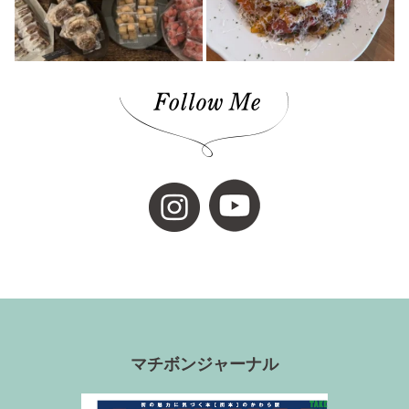
cocochi 藤岡萬建設(1)
内原 由季さん(1)
本の轍(7)
佐田岬半島(1)
スイーツ(4)
昭和レトロ(2)
店(1)
マチボン for kids vol.02(1)
工芸(1)
お弁当(1)
みかん(1)
濵田農園(1)
日本酒(1)
グランピング(1)
大膳歯科医院(2)
暖炉のある暮らし(1)
子育て世代(1)
お出かけ(1)
ロールケーキ(1)
柑橘(1)
マチボンジャーナル