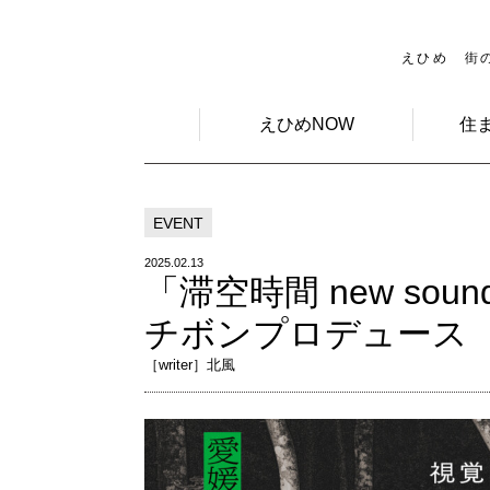
えひめ 街
えひめNOW
住
EVENT
2025.02.13
「滞空時間 new sou
チボンプロデュース
［writer］北風