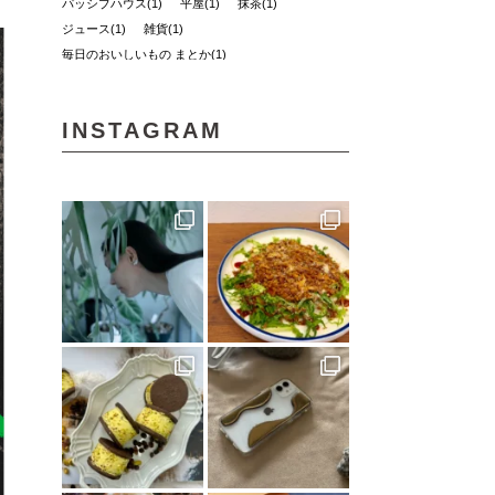
パッシブハウス(1)
平屋(1)
抹茶(1)
ジュース(1)
雑貨(1)
毎日のおいしいもの まとか(1)
さんさん物語(1)
子ども(1)
未来へのかたち(1)
デザイナーズハウス(3)
INSTAGRAM
おのクリニック(1)
大西水引(1)
みさき果樹園(1)
シェアハウス&民泊ゲストハウス(1)
道の駅(2)
ONLY ONE STYLE 昭和建設 一級建築士事務所
(1)
ミルク(1)
高級(1)
喫茶店(2)
マチボン 高知 vol.01(1)
高松(1)
コーヒー(1)
砥部(1)
メディカル(3)
宇和島市(2)
水引(1)
しまのぱんかふぇtetote(1)
平野 裕子さん(1)
奥伊予街道(2)
建築(1)
牛乳(1)
紅まどんな(1)
裏道(1)
高知(2)
東予(1)
珈琲(1)
グリーン(1)
心地よい場所(3)
ショップ(1)
アクセサリー(1)
島のパン屋(1)
暮らしの設計デザイナー(1)
スタンプラリー(2)