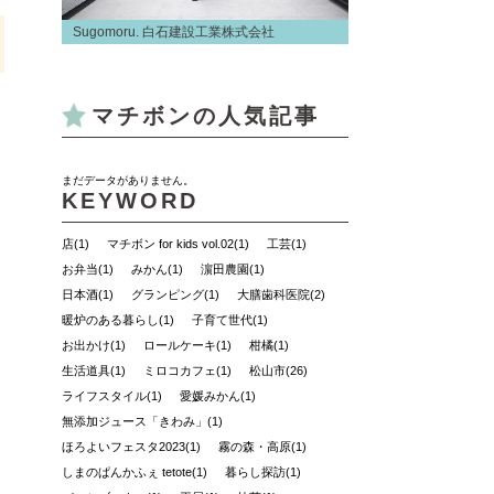
Sugomoru. 白石建設工業株式会社
マチボンの人気記事
まだデータがありません。
KEYWORD
店(1)
マチボン for kids vol.02(1)
工芸(1)
お弁当(1)
みかん(1)
濵田農園(1)
日本酒(1)
グランピング(1)
大膳歯科医院(2)
暖炉のある暮らし(1)
子育て世代(1)
お出かけ(1)
ロールケーキ(1)
柑橘(1)
生活道具(1)
ミロコカフェ(1)
松山市(26)
ライフスタイル(1)
愛媛みかん(1)
無添加ジュース「きわみ」(1)
ほろよいフェスタ2023(1)
霧の森・高原(1)
しまのぱんかふぇ tetote(1)
暮らし探訪(1)