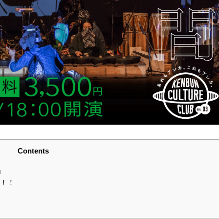
Contents
」
催！！