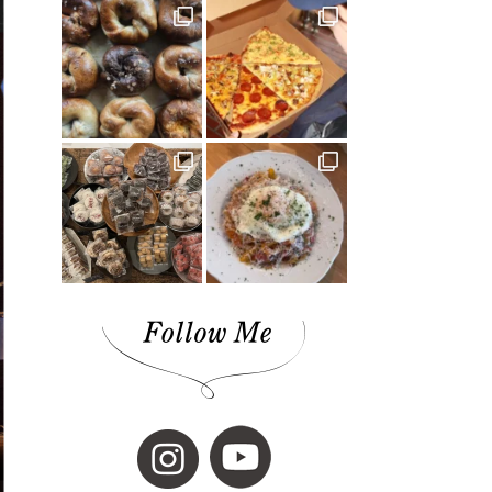
モデルハウス(1)
チーズケーキ(1)
濱田農園(1)
マチボン(25)
路地裏(1)
小豆島(1)
レシピ(1)
GajA(1)
マチボンヌ(1)
歯科医院(2)
公園(1)
ジノモノ(1)
中島(1)
水と木の間で(1)
ポケモン(1)
内覧会(1)
チーズ(1)
VOL.10(2)
フードブロガー(7)
食堂(1)
ぼくらの松山グルメ(1)
アウトドア(4)
くま(1)
宇和島(2)
マチボンJOURNAL(20)
スポット(1)
狩猟(3)
和×モダン(1)
暮らし探訪日記(2)
ポケットモンスター(1)
見学会(1)
VOL.08(1)
Marriage CAMP(2)
ラーメン(1)
食堂ノスタルジー(1)
グルメ(7)
キャンプ(8)
久万(1)
久万高原(1)
メディカルレポート(2)
松野町(3)
道後の地酒(1)
ホワイトニング(1)
アップサイクルな家(1)
ガチャ(1)
個展(6)
しまなみ海道(1)
VOL.11(6)
愛媛(14)
パン(4)
バー(1)
久万高原町(2)
久万郷(1)
南国(1)
愛媛のイイモノを探しに(1)