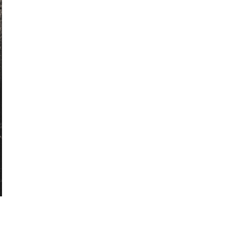
ナガオカケンメイ(1)
きみとバンド(1)
花菖蒲(1)
イベント(27)
手帳(1)
新日本建設 株式会社(1)
カリーゴッドスパイス(2)
母の日(1)
ちゃんゆ胃(1)
今治(2)
マルシャ(6)
愛媛イベント(2)
ランチ(3)
マチボン高知(1)
Story of cheesecake.(1)
マリメッコ(1)
介護(2)
西予(1)
山の学び舎 古岩屋(1)
KURASU(1)
ジビエ料理(1)
スパイス探訪(2)
ギフト(3)
タグを削除: YODOSENサポーター YODOSENサ
ポーター(1)
ほわいとファーム(4)
マルシェ(9)
隠れ家カフェ(1)
MACCHI(1)
愛媛のイイモノを探しに！(2)
石本藤雄(1)
愛媛県(1)
ヒロ建設工業(4)
岡村島(3)
民藝(3)
アーキテクト工房 Pure(2)
素敵な暮らしを訪ねて(1)
プレゼント(1)
予土線(1)
アイス(1)
VOL.09(2)
パン屋(2)