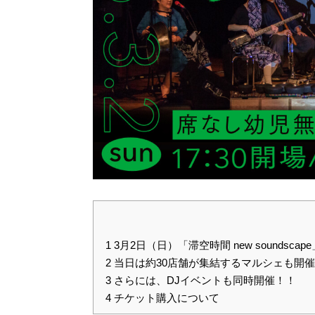
1
3月2日（日）「滞空時間 new soundscape
2
当日は約30店舗が集結するマルシェも開
3
さらには、DJイベントも同時開催！！
4
チケット購入について