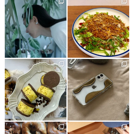
歯科医院(2)
公園(1)
ジノモノ(1)
中島(1)
水と木の間で(1)
ポケモン(1)
内覧会(1)
チーズ(1)
VOL.10(2)
フードブロガー(7)
食堂(1)
ぼくらの松山グルメ(1)
アウトドア(4)
くま(1)
宇和島(2)
マチボンJOURNAL(20)
スポット(1)
狩猟(3)
和×モダン(1)
暮らし探訪日記(2)
ポケットモンスター(1)
見学会(1)
VOL.08(1)
Marriage CAMP(2)
ラーメン(1)
食堂ノスタルジー(1)
グルメ(7)
キャンプ(8)
久万(1)
久万高原(1)
メディカルレポート(2)
松野町(3)
道後の地酒(1)
ホワイトニング(1)
アップサイクルな家(1)
ガチャ(1)
個展(6)
しまなみ海道(1)
VOL.11(6)
愛媛(14)
パン(4)
バー(1)
久万高原町(2)
久万郷(1)
南国(1)
愛媛のイイモノを探しに(1)
四国西南地域(2)
エフマルシェ(1)
伊方町(2)
インテリア(1)
カレーパン(2)
VOL.07(1)
無人島キャンプ(1)
クラフト(6)
カフェ(5)
創刊号(1)
マチボンvol.12(1)
自然(1)
神社(1)
大洲(1)
花と緑(1)
グッドモーニングファーム(1)
ハンター(2)
ふるさと納税(1)
リメイク(1)
ポケモンカードゲーム(1)
しまなみを巡る旅(1)
見近島(1)
東温市(3)
人気ブロガー(2)
ハズミズム(2)
味な店(1)
D&DEPARTMENT(1)
きみとカイゴ(1)
湿原(1)
cocochi 藤岡萬建設 有限会社 一級建築士事務所(4)
スケジュール帳(1)
Sugomoru. 白石建設工業株式会社(1)
コラボ商品(2)
平岡 宏幸さん(1)
シンガーソングライター(1)
しまなみを巡るたび(2)
ケンブン(16)
大喫茶展(1)
外国人(1)
SNAP(1)
松山(2)