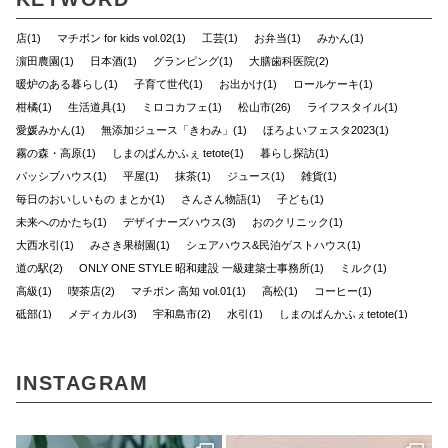
店(1)
マチボン for kids vol.02(1)
工芸(1)
お弁当(1)
みかん(1)
濵田農園(1)
日本酒(1)
グランピング(1)
大膳歯科医院(2)
暖炉のある暮らし(1)
子育て世代(1)
お出かけ(1)
ロールケーキ(1)
柑橘(1)
生活道具(1)
ミロコカフェ(1)
松山市(26)
ライフスタイル(1)
愛媛みかん(1)
無添加ジュース「きわみ」(1)
ほろよいフェスタ2023(1)
霧の森・高原(1)
しまのぱんかふぇ tetote(1)
暮らし探訪(1)
パッシブハウス(1)
平屋(1)
抹茶(1)
ジュース(1)
雑貨(1)
毎日のおいしいもの まとか(1)
さんさん物語(1)
子ども(1)
未来へのかたち(1)
デザイナーズハウス(3)
おのクリニック(1)
大西水引(1)
みさき果樹園(1)
シェアハウス&民泊ゲストハウス(1)
道の駅(2)
ONLY ONE STYLE 昭和建設 一級建築士事務所(1)
ミルク(1)
高級(1)
喫茶店(2)
マチボン 高知 vol.01(1)
高松(1)
コーヒー(1)
砥部(1)
メディカル(3)
宇和島市(2)
水引(1)
しまのぱんかふぇtetote(1)
平野 裕子さん(1)
奥伊予街道(2)
建築(1)
牛乳(1)
紅まどんな(1)
裏道(1)
高知(2)
東予(1)
珈琲(1)
グリーン(1)
心地よい場所(3)
INSTAGRAM
ショップ(1)
アクセサリー(1)
島のパン屋(1)
暮らしの設計デザイナー(1)
スタンプラリー(2)
モデルハウス(1)
チーズケーキ(1)
濱田農園(1)
マチボン(25)
路地裏(1)
小豆島(1)
レシピ(1)
GajA(1)
マチボンヌ(1)