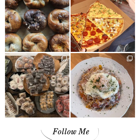
ナガオカケンメイ(1)
きみとバンド(1)
花菖蒲(1)
イベント(27)
手帳(1)
新日本建設 株式会社(1)
カリーゴッドスパイス(2)
母の日(1)
ちゃんゆ胃(1)
今治(2)
マルシャ(6)
愛媛イベント(2)
ランチ(3)
マチボン高知(1)
Story of cheesecake.(1)
マリメッコ(1)
介護(2)
西予(1)
山の学び舎 古岩屋(1)
KURASU(1)
ジビエ料理(1)
スパイス探訪(2)
ギフト(3)
タグを削除: YODOSENサポーター YODOSENサポーター(1)
ほわいとファーム(4)
マルシェ(9)
隠れ家カフェ(1)
MACCHI(1)
愛媛のイイモノを探しに！(2)
石本藤雄(1)
愛媛県(1)
ヒロ建設工業(4)
岡村島(3)
民藝(3)
アーキテクト工房 Pure(2)
素敵な暮らしを訪ねて(1)
プレゼント(1)
予土線(1)
アイス(1)
VOL.09(2)
パン屋(2)
mayudama(1)
大洲市(1)
砥部焼(2)
愛媛社会福祉協議会(1)
愛媛デザイナーズハウス(9)
今治市(3)
観光(4)
先進医療(1)
VOL.06(1)
本(7)
予土線駅前マルシェ(1)
アイスクリーム(1)
80年代(2)
第二弾(2)
おそとごはん(1)
大街道(1)
forkids(1)
福祉(1)
技と心でつくるみかんジュース(1)
愛媛さくらひめシリーズ(1)
歴史(2)
cocochi 藤岡萬建設(1)
内原 由季さん(1)
本の轍(7)
佐田岬半島(1)
スイーツ(4)
昭和レトロ(2)