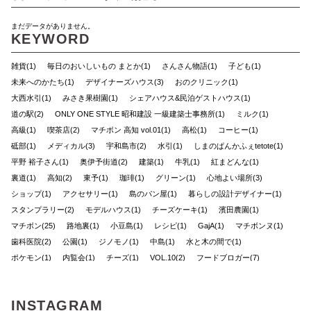
まだデータがありません。
KEYWORD
雑貨(1)
毎日のおいしいもの まとか(1)
さんさん物語(1)
子ども(1)
未来へのかたち(1)
デザイナーズハウス(3)
おのクリニック(1)
大西水引(1)
みさき果樹園(1)
シェアハウス&民泊ゲストハウス(1)
道の駅(2)
ONLY ONE STYLE 昭和建設 一級建築士事務所(1)
ミルク(1)
高級(1)
喫茶店(2)
マチボン 高知 vol.01(1)
高松(1)
コーヒー(1)
砥部(1)
メディカル(3)
宇和島市(2)
水引(1)
しまのぱんかふぇtetote(1)
平野 裕子さん(1)
奥伊予街道(2)
建築(1)
牛乳(1)
紅まどんな(1)
裏道(1)
高知(2)
東予(1)
珈琲(1)
グリーン(1)
心地よい場所(3)
ショップ(1)
アクセサリー(1)
島のパン屋(1)
暮らしの設計デザイナー(1)
スタンプラリー(2)
モデルハウス(1)
チーズケーキ(1)
濱田農園(1)
マチボン(25)
路地裏(1)
小豆島(1)
レシピ(1)
GajA(1)
マチボンヌ(1)
歯科医院(2)
公園(1)
ジノモノ(1)
中島(1)
水と木の間で(1)
ポケモン(1)
内覧会(1)
チーズ(1)
VOL.10(2)
フードブロガー(7)
食堂(1)
ぼくらの松山グルメ(1)
アウトドア(4)
くま(1)
宇和島(2)
マチボンJOURNAL(20)
スポット(1)
狩猟(3)
和×モダン(1)
INSTAGRAM
暮らし探訪日記(2)
ポケットモンスター(1)
見学会(1)
VOL.08(1)