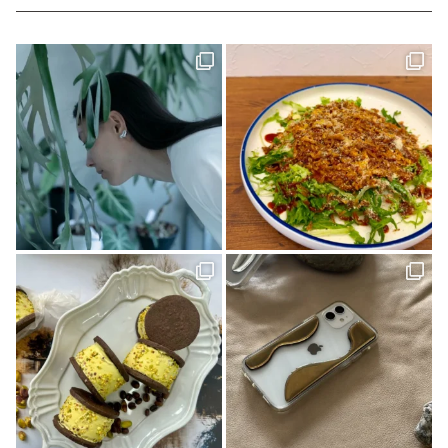
Marriage CAMP(2)
ラーメン(1)
食堂ノスタルジー(1)
グルメ(7)
キャンプ(8)
久万(1)
久万高原(1)
メディカルレポート(2)
松野町(3)
道後の地酒(1)
ホワイトニング(1)
アップサイクルな家(1)
ガチャ(1)
個展(6)
しまなみ海道(1)
VOL.11(6)
愛媛(14)
パン(4)
バー(1)
久万高原町(2)
久万郷(1)
南国(1)
愛媛のイイモノを探しに(1)
四国西南地域(2)
エフマルシェ(1)
伊方町(2)
インテリア(1)
カレーパン(2)
VOL.07(1)
無人島キャンプ(1)
クラフト(6)
カフェ(5)
創刊号(1)
マチボンvol.12(1)
自然(1)
神社(1)
大洲(1)
花と緑(1)
グッドモーニングファーム(1)
ハンター(2)
ふるさと納税(1)
リメイク(1)
ポケモンカードゲーム(1)
しまなみを巡る旅(1)
見近島(1)
東温市(3)
人気ブロガー(2)
ハズミズム(2)
味な店(1)
D&DEPARTMENT(1)
きみとカイゴ(1)
湿原(1)
cocochi 藤岡萬建設 有限会社 一級建築士事務所(4)
スケジュール帳(1)
Sugomoru. 白石建設工業株式会社(1)
コラボ商品(2)
平岡 宏幸さん(1)
シンガーソングライター(1)
しまなみを巡るたび(2)
ケンブン(16)
大喫茶展(1)
外国人(1)
SNAP(1)
松山(2)
ナガオカケンメイ(1)
きみとバンド(1)
花菖蒲(1)
イベント(27)
手帳(1)
新日本建設 株式会社(1)
カリーゴッドスパイス(2)
母の日(1)
ちゃんゆ胃(1)
今治(2)
マルシャ(6)
愛媛イベント(2)
ランチ(3)
マチボン高知(1)
Story of cheesecake.(1)
マリメッコ(1)
介護(2)