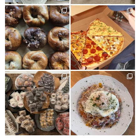
西予(1)
山の学び舎 古岩屋(1)
KURASU(1)
ジビエ料理(1)
スパイス探訪(2)
ギフト(3)
タグを削除: YODOSENサポーター YODOSENサポーター(1)
ほわいとファーム(4)
マルシェ(9)
隠れ家カフェ(1)
MACCHI(1)
愛媛のイイモノを探しに！(2)
石本藤雄(1)
愛媛県(1)
ヒロ建設工業(4)
岡村島(3)
民藝(3)
アーキテクト工房 Pure(2)
素敵な暮らしを訪ねて(1)
プレゼント(1)
予土線(1)
アイス(1)
VOL.09(2)
パン屋(2)
mayudama(1)
大洲市(1)
砥部焼(2)
愛媛社会福祉協議会(1)
愛媛デザイナーズハウス(9)
今治市(3)
観光(4)
先進医療(1)
VOL.06(1)
本(7)
予土線駅前マルシェ(1)
アイスクリーム(1)
80年代(2)
第二弾(2)
おそとごはん(1)
大街道(1)
forkids(1)
福祉(1)
技と心でつくるみかんジュース(1)
愛媛さくらひめシリーズ(1)
歴史(2)
cocochi 藤岡萬建設(1)
内原 由季さん(1)
本の轍(7)
佐田岬半島(1)
スイーツ(4)
昭和レトロ(2)
店(1)
マチボン for kids vol.02(1)
工芸(1)
お弁当(1)
みかん(1)
濵田農園(1)
日本酒(1)
グランピング(1)
大膳歯科医院(2)
暖炉のある暮らし(1)
子育て世代(1)
お出かけ(1)
ロールケーキ(1)
柑橘(1)
生活道具(1)
ミロコカフェ(1)
松山市(26)
ライフスタイル(1)
愛媛みかん(1)
無添加ジュース「きわみ」(1)
ほろよいフェスタ2023(1)
霧の森・高原(1)
しまのぱんかふぇ tetote(1)
暮らし探訪(1)
パッシブハウス(1)
平屋(1)
抹茶(1)
ジュース(1)