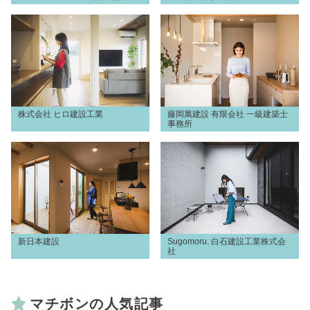
株式会社 ヒロ建設工業
藤岡萬建設 有限会社 一級建築士
事務所
新日本建設
Sugomoru. 白石建設工業株式会
社
マチボンの人気記事