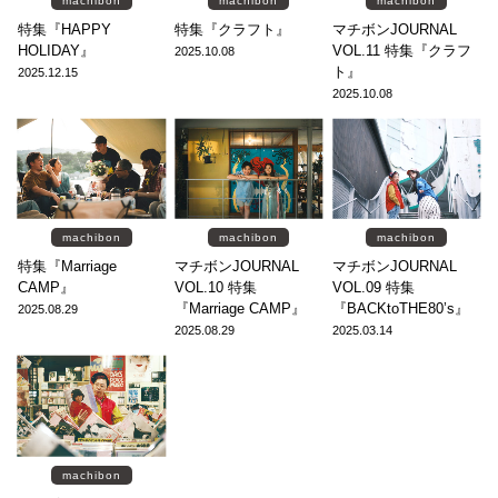
machibon
machibon
machibon
特集『HAPPY
特集『クラフト』
マチボンJOURNAL
HOLIDAY』
VOL.11 特集『クラフ
2025.10.08
ト』
2025.12.15
2025.10.08
machibon
machibon
machibon
特集『Marriage
マチボンJOURNAL
マチボンJOURNAL
CAMP』
VOL.10 特集
VOL.09 特集
『Marriage CAMP』
『BACKtoTHE80’s』
2025.08.29
2025.08.29
2025.03.14
machibon