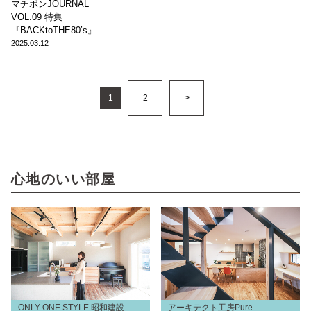
マチボンJOURNAL
VOL.09 特集
『BACKtoTHE80’s』
2025.03.12
1
2
>
心地のいい部屋
ONLY ONE STYLE 昭和建設
アーキテクト工房Pure