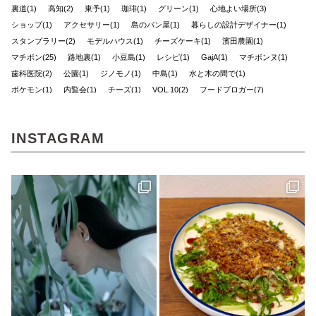
裏道(1)
高知(2)
東予(1)
珈琲(1)
グリーン(1)
心地よい場所(3)
ショップ(1)
アクセサリー(1)
島のパン屋(1)
暮らしの設計デザイナー(1)
スタンプラリー(2)
モデルハウス(1)
チーズケーキ(1)
濱田農園(1)
マチボン(25)
路地裏(1)
小豆島(1)
レシピ(1)
GajA(1)
マチボンヌ(1)
歯科医院(2)
公園(1)
ジノモノ(1)
中島(1)
水と木の間で(1)
ポケモン(1)
内覧会(1)
チーズ(1)
VOL.10(2)
フードブロガー(7)
食堂(1)
ぼくらの松山グルメ(1)
アウトドア(4)
くま(1)
宇和島(2)
マチボンJOURNAL(20)
スポット(1)
狩猟(3)
和×モダン(1)
INSTAGRAM
暮らし探訪日記(2)
ポケットモンスター(1)
見学会(1)
VOL.08(1)
Marriage CAMP(2)
ラーメン(1)
食堂ノスタルジー(1)
グルメ(7)
キャンプ(8)
久万(1)
久万高原(1)
メディカルレポート(2)
松野町(3)
道後の地酒(1)
ホワイトニング(1)
アップサイクルな家(1)
ガチャ(1)
個展(6)
しまなみ海道(1)
VOL.11(6)
愛媛(14)
パン(4)
バー(1)
久万高原町(2)
久万郷(1)
南国(1)
愛媛のイイモノを探しに(1)
四国西南地域(2)
エフマルシェ(1)
伊方町(2)
インテリア(1)
カレーパン(2)
VOL.07(1)
無人島キャンプ(1)
クラフト(6)
カフェ(5)
創刊号(1)
マチボンvol.12(1)
自然(1)
神社(1)
大洲(1)
花と緑(1)
グッドモーニングファーム(1)
ハンター(2)
ふるさと納税(1)
リメイク(1)
ポケモンカードゲーム(1)
しまなみを巡る旅(1)
見近島(1)
東温市(3)