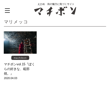
えひめ 街の魅力に気づくサイト
マリメッコ
machibon
マチボンvol.15『ぼく
らの好きな、砥部
焼。』
2020.04.03