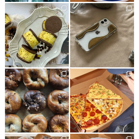
人気ブロガー(2)
ハズミズム(2)
味な店(1)
D&DEPARTMENT(1)
きみとカイゴ(1)
湿原(1)
cocochi 藤岡萬建設 有限会社 一級建築士事務所(4)
スケジュール帳(1)
Sugomoru. 白石建設工業株式会社(1)
コラボ商品(2)
平岡 宏幸さん(1)
シンガーソングライター(1)
しまなみを巡るたび(2)
ケンブン(16)
大喫茶展(1)
外国人(1)
SNAP(1)
松山(2)
ナガオカケンメイ(1)
きみとバンド(1)
花菖蒲(1)
イベント(27)
手帳(1)
新日本建設 株式会社(1)
カリーゴッドスパイス(2)
母の日(1)
ちゃんゆ胃(1)
今治(2)
マルシャ(6)
愛媛イベント(2)
ランチ(3)
マチボン高知(1)
Story of cheesecake.(1)
マリメッコ(1)
介護(2)
西予(1)
山の学び舎 古岩屋(1)
KURASU(1)
ジビエ料理(1)
スパイス探訪(2)
ギフト(3)
タグを削除: YODOSENサポーター YODOSENサポーター(1)
ほわいとファーム(4)
マルシェ(9)
隠れ家カフェ(1)
MACCHI(1)
愛媛のイイモノを探しに！(2)
石本藤雄(1)
愛媛県(1)
ヒロ建設工業(4)
岡村島(3)
民藝(3)
アーキテクト工房 Pure(2)
素敵な暮らしを訪ねて(1)
プレゼント(1)
予土線(1)
アイス(1)
VOL.09(2)
パン屋(2)
mayudama(1)
大洲市(1)
砥部焼(2)
愛媛社会福祉協議会(1)
愛媛デザイナーズハウス(9)
今治市(3)
観光(4)
先進医療(1)
VOL.06(1)
本(7)
予土線駅前マルシェ(1)
アイスクリーム(1)
80年代(2)
第二弾(2)
おそとごはん(1)
大街道(1)
forkids(1)
福祉(1)