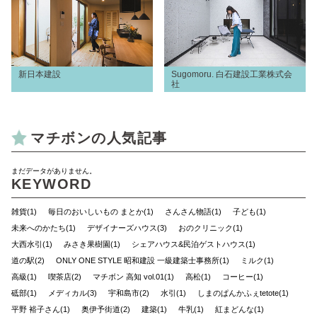
新日本建設
Sugomoru. 白石建設工業株式会
社
マチボンの人気記事
まだデータがありません。
KEYWORD
雑貨(1)
毎日のおいしいもの まとか(1)
さんさん物語(1)
子ども(1)
未来へのかたち(1)
デザイナーズハウス(3)
おのクリニック(1)
大西水引(1)
みさき果樹園(1)
シェアハウス&民泊ゲストハウス(1)
道の駅(2)
ONLY ONE STYLE 昭和建設 一級建築士事務所(1)
ミルク(1)
高級(1)
喫茶店(2)
マチボン 高知 vol.01(1)
高松(1)
コーヒー(1)
砥部(1)
メディカル(3)
宇和島市(2)
水引(1)
しまのぱんかふぇtetote(1)
平野 裕子さん(1)
奥伊予街道(2)
建築(1)
牛乳(1)
紅まどんな(1)