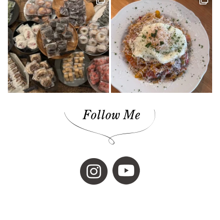
技と心でつくるみかんジュース(1)
愛媛さくらひめシリーズ(1)
歴史(2)
cocochi 藤岡萬建設(1)
内原 由季さん(1)
本の轍(7)
佐田岬半島(1)
スイーツ(4)
昭和レトロ(2)
店(1)
マチボン for kids vol.02(1)
工芸(1)
お弁当(1)
みかん(1)
濵田農園(1)
日本酒(1)
グランピング(1)
大膳歯科医院(2)
暖炉のある暮らし(1)
子育て世代(1)
お出かけ(1)
ロールケーキ(1)
柑橘(1)
生活道具(1)
ミロコカフェ(1)
松山市(26)
ライフスタイル(1)
愛媛みかん(1)
無添加ジュース「きわみ」(1)
ほろよいフェスタ2023(1)
霧の森・高原(1)
しまのぱんかふぇ tetote(1)
暮らし探訪(1)
パッシブハウス(1)
平屋(1)
抹茶(1)
ジュース(1)