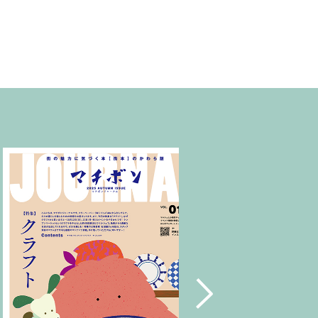
ほろよいフェスタ2023(1)
霧の森・高原(1)
しまのぱんかふぇ tetote(1)
暮らし探訪(1)
パッシブハウス(1)
平屋(1)
抹茶(1)
ジュース(1)
雑貨(1)
毎日のおいしいもの まとか(1)
さんさん物語(1)
子ども(1)
未来へのかたち(1)
デザイナーズハウス(3)
おのクリニック(1)
大西水引(1)
みさき果樹園(1)
シェアハウス&民泊ゲストハウス(1)
道の駅(2)
ONLY ONE STYLE 昭和建設 一級建築士事務所
(1)
ミルク(1)
高級(1)
喫茶店(2)
マチボン 高知 vol.01(1)
高松(1)
コーヒー(1)
砥部(1)
メディカル(3)
宇和島市(2)
水引(1)
しまのぱんかふぇtetote(1)
平野 裕子さん(1)
奥伊予街道(2)
建築(1)
牛乳(1)
紅まどんな(1)
裏道(1)
高知(2)
東予(1)
珈琲(1)
グリーン(1)
心地よい場所(3)
ショップ(1)