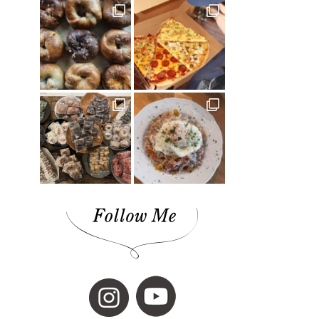
愛媛社会福祉協議会(1)
愛媛デザイナーズハウス(9)
今治市(3)
観光(4)
先進医療(1)
VOL.06(1)
本(7)
予土線駅前マルシェ(1)
アイスクリーム(1)
80年代(2)
第二弾(2)
おそとごはん(1)
大街道(1)
forkids(1)
福祉(1)
技と心でつくるみかんジュース(1)
愛媛さくらひめシリーズ(1)
歴史(2)
cocochi 藤岡萬建設(1)
内原 由季さん(1)
本の轍(7)
佐田岬半島(1)
スイーツ(4)
昭和レトロ(2)
店(1)
マチボン for kids vol.02(1)
工芸(1)
お弁当(1)
みかん(1)
濵田農園(1)
日本酒(1)
グランピング(1)
大膳歯科医院(2)
暖炉のある暮らし(1)
子育て世代(1)
お出かけ(1)
ロールケーキ(1)
柑橘(1)
生活道具(1)
ミロコカフェ(1)
松山市(26)
ライフスタイル(1)
愛媛みかん(1)
無添加ジュース「きわみ」(1)