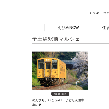
えひめ 街
えひめNOW
住
予土線駅前マルシェ
machibon
のんびり、いこうや‼ よどせん途中下
車の旅