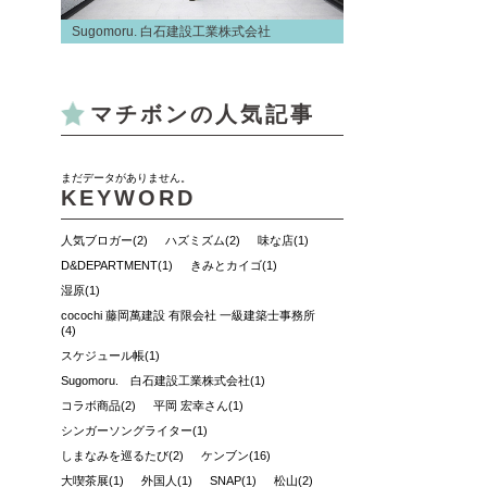
Sugomoru. 白石建設工業株式会社
マチボンの人気記事
まだデータがありません。
KEYWORD
人気ブロガー(2)
ハズミズム(2)
味な店(1)
D&DEPARTMENT(1)
きみとカイゴ(1)
湿原(1)
cocochi 藤岡萬建設 有限会社 一級建築士事務所
(4)
スケジュール帳(1)
Sugomoru. 白石建設工業株式会社(1)
コラボ商品(2)
平岡 宏幸さん(1)
シンガーソングライター(1)
しまなみを巡るたび(2)
ケンブン(16)
大喫茶展(1)
外国人(1)
SNAP(1)
松山(2)