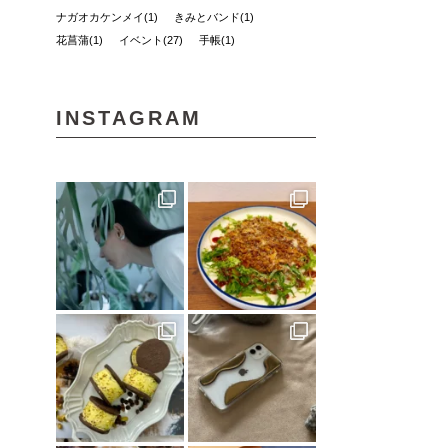
ナガオカケンメイ(1)
きみとバンド(1)
花菖蒲(1)
イベント(27)
手帳(1)
新日本建設 株式会社(1)
カリーゴッドスパイス(2)
母の日(1)
ちゃんゆ胃(1)
今治(2)
マルシャ(6)
INSTAGRAM
愛媛イベント(2)
ランチ(3)
マチボン高知(1)
Story of cheesecake.(1)
マリメッコ(1)
介護(2)
西予(1)
山の学び舎 古岩屋(1)
KURASU(1)
ジビエ料理(1)
スパイス探訪(2)
ギフト(3)
タグを削除: YODOSENサポーター YODOSENサ
ポーター(1)
ほわいとファーム(4)
マルシェ(9)
隠れ家カフェ(1)
MACCHI(1)
愛媛のイイモノを探しに！(2)
石本藤雄(1)
愛媛県(1)
ヒロ建設工業(4)
岡村島(3)
民藝(3)
アーキテクト工房 Pure(2)
素敵な暮らしを訪ねて(1)
プレゼント(1)
予土線(1)
アイス(1)
VOL.09(2)
パン屋(2)
mayudama(1)
大洲市(1)
砥部焼(2)