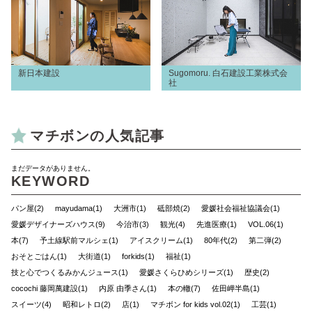
新日本建設
Sugomoru. 白石建設工業株式会
社
マチボンの人気記事
まだデータがありません。
KEYWORD
パン屋(2)
mayudama(1)
大洲市(1)
砥部焼(2)
愛媛社会福祉協議会(1)
愛媛デザイナーズハウス(9)
今治市(3)
観光(4)
先進医療(1)
VOL.06(1)
本(7)
予土線駅前マルシェ(1)
アイスクリーム(1)
80年代(2)
第二弾(2)
おそとごはん(1)
大街道(1)
forkids(1)
福祉(1)
技と心でつくるみかんジュース(1)
愛媛さくらひめシリーズ(1)
歴史(2)
cocochi 藤岡萬建設(1)
内原 由季さん(1)
本の轍(7)
佐田岬半島(1)
スイーツ(4)
昭和レトロ(2)
店(1)
マチボン for kids vol.02(1)
工芸(1)