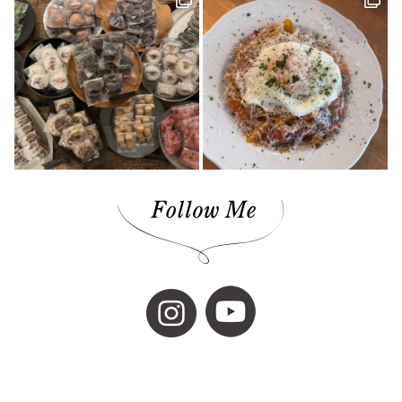
ちゃんゆ胃(1)
今治(2)
マルシャ(6)
愛媛イベント(2)
ランチ(3)
マチボン高知(1)
Story of cheesecake.(1)
マリメッコ(1)
介護(2)
西予(1)
山の学び舎 古岩屋(1)
KURASU(1)
ジビエ料理(1)
スパイス探訪(2)
ギフト(3)
タグを削除: YODOSENサポーター YODOSENサポーター(1)
ほわいとファーム(4)
マルシェ(9)
隠れ家カフェ(1)
MACCHI(1)
愛媛のイイモノを探しに！(2)
石本藤雄(1)
愛媛県(1)
ヒロ建設工業(4)
岡村島(3)
民藝(3)
アーキテクト工房 Pure(2)
素敵な暮らしを訪ねて(1)
プレゼント(1)
予土線(1)
アイス(1)
VOL.09(2)