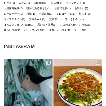
お弁当(1)
みかん(1)
濵田農園(1)
日本酒(1)
グランピング(1)
大膳歯科医院(2)
暖炉のある暮らし(1)
子育て世代(1)
お出かけ(1)
ロールケーキ(1)
柑橘(1)
生活道具(1)
ミロコカフェ(1)
松山市(26)
ライフスタイル(1)
愛媛みかん(1)
無添加ジュース「きわみ」(1)
ほろよいフェスタ2023(1)
霧の森・高原(1)
しまのぱんかふぇ tetote(1)
暮らし探訪(1)
パッシブハウス(1)
平屋(1)
抹茶(1)
ジュース(1)
雑貨(1)
毎日のおいしいもの まとか(1)
さんさん物語(1)
子ども(1)
未来へのかたち(1)
デザイナーズハウス(3)
おのクリニック(1)
INSTAGRAM
大西水引(1)
みさき果樹園(1)
シェアハウス&民泊ゲストハウス(1)
道の駅(2)
ONLY ONE STYLE 昭和建設 一級建築士事務所(1)
ミルク(1)
高級(1)
喫茶店(2)
マチボン 高知 vol.01(1)
高松(1)
コーヒー(1)
砥部(1)
メディカル(3)
宇和島市(2)
水引(1)
しまのぱんかふぇtetote(1)
平野 裕子さん(1)
奥伊予街道(2)
建築(1)
牛乳(1)
紅まどんな(1)
裏道(1)
高知(2)
東予(1)
珈琲(1)
グリーン(1)
心地よい場所(3)
ショップ(1)
アクセサリー(1)
島のパン屋(1)
暮らしの設計デザイナー(1)
スタンプラリー(2)
モデルハウス(1)
チーズケーキ(1)
濱田農園(1)
マチボン(25)
路地裏(1)
小豆島(1)
レシピ(1)
GajA(1)
マチボンヌ(1)
歯科医院(2)
公園(1)
ジノモノ(1)
中島(1)
水と木の間で(1)
ポケモン(1)
内覧会(1)
チーズ(1)
VOL.10(2)
フードブロガー(7)