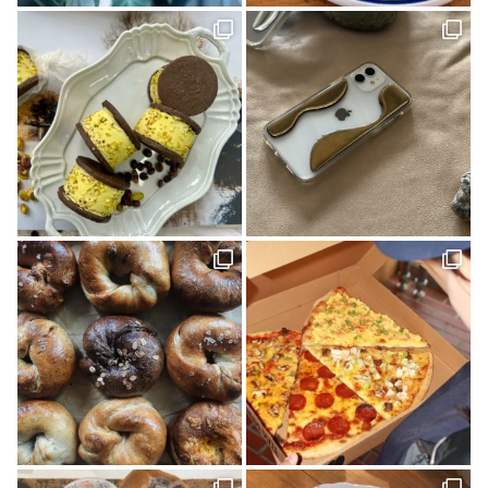
食堂(1)
ぼくらの松山グルメ(1)
アウトドア(4)
くま(1)
宇和島(2)
マチボンJOURNAL(20)
スポット(1)
狩猟(3)
和×モダン(1)
暮らし探訪日記(2)
ポケットモンスター(1)
見学会(1)
VOL.08(1)
Marriage CAMP(2)
ラーメン(1)
食堂ノスタルジー(1)
グルメ(7)
キャンプ(8)
久万(1)
久万高原(1)
メディカルレポート(2)
松野町(3)
道後の地酒(1)
ホワイトニング(1)
アップサイクルな家(1)
ガチャ(1)
個展(6)
しまなみ海道(1)
VOL.11(6)
愛媛(14)
パン(4)
バー(1)
久万高原町(2)
久万郷(1)
南国(1)
愛媛のイイモノを探しに(1)
四国西南地域(2)
エフマルシェ(1)
伊方町(2)
インテリア(1)
カレーパン(2)
VOL.07(1)
無人島キャンプ(1)
クラフト(6)
カフェ(5)
創刊号(1)
マチボンvol.12(1)
自然(1)
神社(1)
大洲(1)
花と緑(1)
グッドモーニングファーム(1)
ハンター(2)
ふるさと納税(1)
リメイク(1)
ポケモンカードゲーム(1)
しまなみを巡る旅(1)
見近島(1)
東温市(3)
人気ブロガー(2)
ハズミズム(2)
味な店(1)
D&DEPARTMENT(1)
きみとカイゴ(1)
湿原(1)
cocochi 藤岡萬建設 有限会社 一級建築士事務所(4)
スケジュール帳(1)
Sugomoru. 白石建設工業株式会社(1)
コラボ商品(2)
平岡 宏幸さん(1)
シンガーソングライター(1)
しまなみを巡るたび(2)
ケンブン(16)
大喫茶展(1)
外国人(1)
SNAP(1)
松山(2)
ナガオカケンメイ(1)
きみとバンド(1)
花菖蒲(1)
イベント(27)
手帳(1)
新日本建設 株式会社(1)
カリーゴッドスパイス(2)
母の日(1)