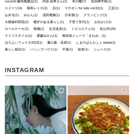
cocochi 藤岡萬建設(1)
内原 由季さん(1)
本の轍(7)
佐田岬半島(1)
スイーツ(4)
昭和レトロ(2)
店(1)
マチボン for kids vol.02(1)
工芸(1)
お弁当(1)
みかん(1)
濵田農園(1)
日本酒(1)
グランピング(1)
大膳歯科医院(2)
暖炉のある暮らし(1)
子育て世代(1)
お出かけ(1)
ロールケーキ(1)
柑橘(1)
生活道具(1)
ミロコカフェ(1)
松山市(26)
ライフスタイル(1)
愛媛みかん(1)
無添加ジュース「きわみ」(1)
ほろよいフェスタ2023(1)
霧の森・高原(1)
しまのぱんかふぇ tetote(1)
暮らし探訪(1)
パッシブハウス(1)
平屋(1)
抹茶(1)
ジュース(1)
雑貨(1)
毎日のおいしいもの まとか(1)
さんさん物語(1)
子ども(1)
未来へのかたち(1)
デザイナーズハウス(3)
おのクリニック(1)
INSTAGRAM
大西水引(1)
みさき果樹園(1)
シェアハウス&民泊ゲストハウス(1)
道の駅(2)
ONLY ONE STYLE 昭和建設 一級建築士事務所(1)
ミルク(1)
高級(1)
喫茶店(2)
マチボン 高知 vol.01(1)
高松(1)
コーヒー(1)
砥部(1)
メディカル(3)
宇和島市(2)
水引(1)
しまのぱんかふぇtetote(1)
平野 裕子さん(1)
奥伊予街道(2)
建築(1)
牛乳(1)
紅まどんな(1)
裏道(1)
高知(2)
東予(1)
珈琲(1)
グリーン(1)
心地よい場所(3)
ショップ(1)
アクセサリー(1)
島のパン屋(1)
暮らしの設計デザイナー(1)
スタンプラリー(2)
モデルハウス(1)
チーズケーキ(1)
濱田農園(1)
マチボン(25)
路地裏(1)
小豆島(1)
レシピ(1)
GajA(1)
マチボンヌ(1)
歯科医院(2)
公園(1)
ジノモノ(1)
中島(1)
水と木の間で(1)