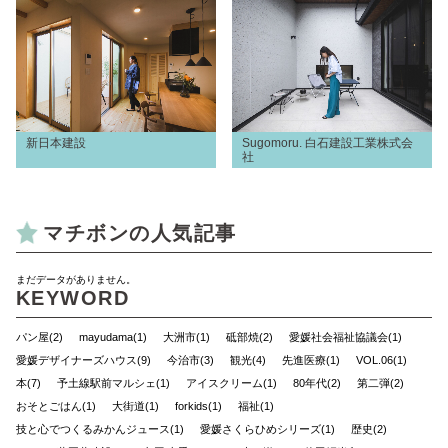
新日本建設
Sugomoru. 白石建設工業株式会
社
マチボンの人気記事
まだデータがありません。
KEYWORD
パン屋(2)
mayudama(1)
大洲市(1)
砥部焼(2)
愛媛社会福祉協議会(1)
愛媛デザイナーズハウス(9)
今治市(3)
観光(4)
先進医療(1)
VOL.06(1)
本(7)
予土線駅前マルシェ(1)
アイスクリーム(1)
80年代(2)
第二弾(2)
おそとごはん(1)
大街道(1)
forkids(1)
福祉(1)
技と心でつくるみかんジュース(1)
愛媛さくらひめシリーズ(1)
歴史(2)