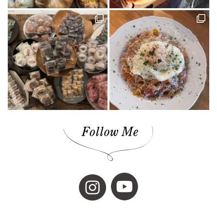
ナガオカケンメイ(1)
きみとバンド(1)
花菖蒲(1)
イベント(27)
手帳(1)
新日本建設 株式会社(1)
カリーゴッドスパイス(2)
母の日(1)
ちゃんゆ胃(1)
今治(2)
マルシャ(6)
愛媛イベント(2)
ランチ(3)
マチボン高知(1)
Story of cheesecake.(1)
マリメッコ(1)
介護(2)
西予(1)
山の学び舎 古岩屋(1)
KURASU(1)
ジビエ料理(1)
スパイス探訪(2)
ギフト(3)
タグを削除: YODOSENサポーター YODOSENサポーター(1)
ほわいとファーム(4)
マルシェ(9)
隠れ家カフェ(1)
MACCHI(1)
愛媛のイイモノを探しに！(2)
石本藤雄(1)
愛媛県(1)
ヒロ建設工業(4)
岡村島(3)
民藝(3)
アーキテクト工房 Pure(2)
素敵な暮らしを訪ねて(1)
プレゼント(1)
予土線(1)
アイス(1)
VOL.09(2)