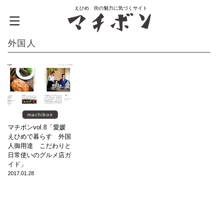
えひめ 街の魅力に気づくサイト
外国人
machibon
マチボンvol.8「愛媛
えひめで暮らす 外国
人御用達 こだわりと
日常使いのグルメ店ガ
イド」
2017.01.28