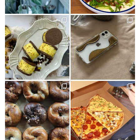
ポケモン(1)
内覧会(1)
チーズ(1)
VOL.10(2)
フードブロガー(7)
食堂(1)
ぼくらの松山グルメ(1)
アウトドア(4)
くま(1)
宇和島(2)
マチボンJOURNAL(20)
スポット(1)
狩猟(3)
和×モダン(1)
暮らし探訪日記(2)
ポケットモンスター(1)
見学会(1)
VOL.08(1)
Marriage CAMP(2)
ラーメン(1)
食堂ノスタルジー(1)
グルメ(7)
キャンプ(8)
久万(1)
久万高原(1)
メディカルレポート(2)
松野町(3)
道後の地酒(1)
ホワイトニング(1)
アップサイクルな家(1)
ガチャ(1)
個展(6)
しまなみ海道(1)
VOL.11(6)
愛媛(14)
パン(4)
バー(1)
久万高原町(2)
久万郷(1)
南国(1)
愛媛のイイモノを探しに(1)
四国西南地域(2)
エフマルシェ(1)
伊方町(2)
インテリア(1)
カレーパン(2)
VOL.07(1)
無人島キャンプ(1)
クラフト(6)
カフェ(5)
創刊号(1)
マチボンvol.12(1)
自然(1)
神社(1)
大洲(1)
花と緑(1)
グッドモーニングファーム(1)
ハンター(2)
ふるさと納税(1)
リメイク(1)
ポケモンカードゲーム(1)
しまなみを巡る旅(1)
見近島(1)
東温市(3)
人気ブロガー(2)
ハズミズム(2)
味な店(1)
D&DEPARTMENT(1)
きみとカイゴ(1)
湿原(1)
cocochi 藤岡萬建設 有限会社 一級建築士事務所(4)
スケジュール帳(1)
Sugomoru. 白石建設工業株式会社(1)
コラボ商品(2)
平岡 宏幸さん(1)
シンガーソングライター(1)
しまなみを巡るたび(2)
ケンブン(16)
大喫茶展(1)
外国人(1)
SNAP(1)
松山(2)