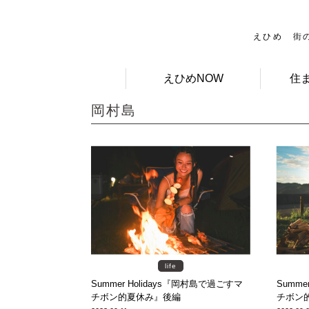
えひめ 街
えひめNOW
住
岡村島
life
Summer Holidays『岡村島で過ごすマ
Summe
チボン的夏休み』後編
チボン