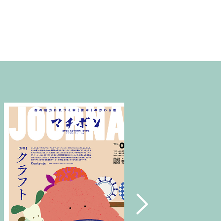
平野 裕子さん(1)
奥伊予街道(2)
建築(1)
牛乳(1)
紅まどんな(1)
裏道(1)
高知(2)
東予(1)
珈琲(1)
グリーン(1)
心地よい場所(3)
ショップ(1)
アクセサリー(1)
島のパン屋(1)
暮らしの設計デザイナー(1)
スタンプラリー(2)
モデルハウス(1)
チーズケーキ(1)
濱田農園(1)
マチボン(25)
路地裏(1)
小豆島(1)
レシピ(1)
GajA(1)
マチボンヌ(1)
歯科医院(2)
公園(1)
ジノモノ(1)
中島(1)
水と木の間で(1)
ポケモン(1)
内覧会(1)
チーズ(1)
VOL.10(2)
フードブロガー(7)
食堂(1)
ぼくらの松山グルメ(1)
アウトドア(4)
くま(1)
宇和島(2)
マチボンJOURNAL(20)
スポット(1)
狩猟(3)
和×モダン(1)
暮らし探訪日記(2)
ポケットモンスター(1)
見学会(1)
VOL.08(1)
Marriage CAMP(2)
ラーメン(1)
食堂ノスタルジー(1)
グルメ(7)
キャンプ(8)
久万(1)
久万高原(1)