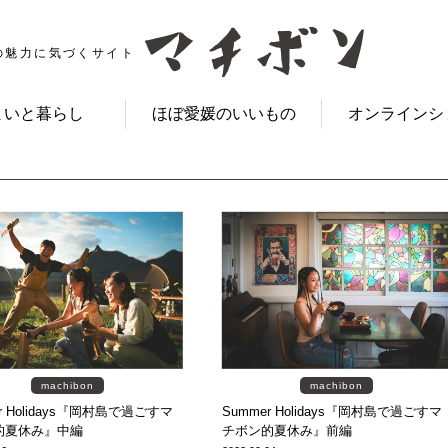
の魅力に気づくサイト
まいと暮らし
ほぼ愛媛のいいもの
オンラインシ
machibon
machibon
r Holidays『岡村島で過ごすマ
Summer Holidays『岡村島で過ごすマ
的夏休み』中編
チボン的夏休み』前編