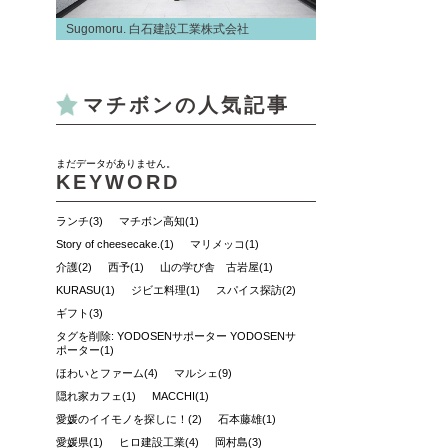
Sugomoru. 白石建設工業株式会社
マチボンの人気記事
まだデータがありません。
KEYWORD
ランチ(3)
マチボン高知(1)
Story of cheesecake.(1)
マリメッコ(1)
介護(2)
西予(1)
山の学び舎 古岩屋(1)
KURASU(1)
ジビエ料理(1)
スパイス探訪(2)
ギフト(3)
タグを削除: YODOSENサポーター YODOSENサ
ポーター(1)
ほわいとファーム(4)
マルシェ(9)
隠れ家カフェ(1)
MACCHI(1)
愛媛のイイモノを探しに！(2)
石本藤雄(1)
愛媛県(1)
ヒロ建設工業(4)
岡村島(3)