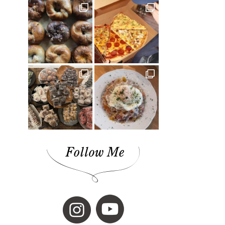
お出かけ(1)
ロールケーキ(1)
柑橘(1)
生活道具(1)
ミロコカフェ(1)
松山市(26)
ライフスタイル(1)
愛媛みかん(1)
無添加ジュース「きわみ」(1)
ほろよいフェスタ2023(1)
霧の森・高原(1)
しまのぱんかふぇ tetote(1)
暮らし探訪(1)
パッシブハウス(1)
平屋(1)
抹茶(1)
ジュース(1)
雑貨(1)
毎日のおいしいもの まとか(1)
さんさん物語(1)
子ども(1)
未来へのかたち(1)
デザイナーズハウス(3)
おのクリニック(1)
大西水引(1)
みさき果樹園(1)
シェアハウス&民泊ゲストハウス(1)
道の駅(2)
ONLY ONE STYLE 昭和建設 一級建築士事務所
(1)
ミルク(1)
高級(1)
喫茶店(2)
マチボン 高知 vol.01(1)
高松(1)
コーヒー(1)
砥部(1)
メディカル(3)
宇和島市(2)
水引(1)
しまのぱんかふぇtetote(1)