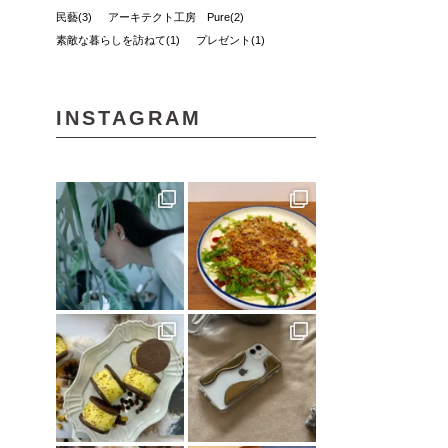
民藝(3)
アーキテクト工房 Pure(2)
素敵な暮らしを訪ねて(1)
プレゼント(1)
予土線(1)
アイス(1)
VOL.09(2)
パン屋(2)
mayudama(1)
大洲市(1)
砥部焼(2)
愛媛社会福祉協議会(1)
INSTAGRAM
愛媛デザイナーズハウス(9)
今治市(3)
観光(4)
先進医療(1)
VOL.06(1)
本(7)
予土線駅前マルシェ(1)
アイスクリーム(1)
80年代(2)
第二弾(2)
おそとごはん(1)
大街道(1)
forkids(1)
福祉(1)
技と心でつくるみかんジュース(1)
愛媛さくらひめシリーズ(1)
歴史(2)
cocochi 藤岡萬建設(1)
内原 由季さん(1)
本の轍(7)
佐田岬半島(1)
スイーツ(4)
昭和レトロ(2)
店(1)
マチボン for kids vol.02(1)
工芸(1)
お弁当(1)
みかん(1)
濵田農園(1)
日本酒(1)
グランピング(1)
大膳歯科医院(2)
暖炉のある暮らし(1)
子育て世代(1)