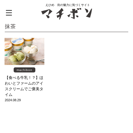
えひめ 街の魅力に気づくサイト
抹茶
machibon
【食べる牛乳！？】ほ
わいとファームのアイ
スクリームでご褒美タ
イム
2024.08.29