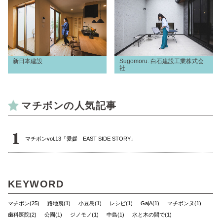
新日本建設
Sugomoru. 白石建設工業株式会
社
マチボンの人気記事
マチボンvol.13「愛媛 EAST SIDE STORY」
KEYWORD
マチボン(25)
路地裏(1)
小豆島(1)
レシピ(1)
GajA(1)
マチボンヌ(1)
歯科医院(2)
公園(1)
ジノモノ(1)
中島(1)
水と木の間で(1)