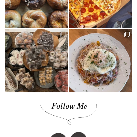
ロールケーキ(1)
柑橘(1)
生活道具(1)
ミロコカフェ(1)
松山市(26)
ライフスタイル(1)
愛媛みかん(1)
無添加ジュース「きわみ」(1)
ほろよいフェスタ2023(1)
霧の森・高原(1)
しまのぱんかふぇ tetote(1)
暮らし探訪(1)
パッシブハウス(1)
平屋(1)
抹茶(1)
ジュース(1)
雑貨(1)
毎日のおいしいもの まとか(1)
さんさん物語(1)
子ども(1)
未来へのかたち(1)
デザイナーズハウス(3)
おのクリニック(1)
大西水引(1)
みさき果樹園(1)
シェアハウス&民泊ゲストハウス(1)
道の駅(2)
ONLY ONE STYLE 昭和建設 一級建築士事務所(1)
ミルク(1)
高級(1)
喫茶店(2)
マチボン 高知 vol.01(1)
高松(1)
コーヒー(1)
砥部(1)
メディカル(3)
宇和島市(2)
水引(1)
しまのぱんかふぇtetote(1)
平野 裕子さん(1)
奥伊予街道(2)
建築(1)
牛乳(1)
紅まどんな(1)
裏道(1)
高知(2)
東予(1)
珈琲(1)
グリーン(1)
心地よい場所(3)
ショップ(1)
アクセサリー(1)
島のパン屋(1)
暮らしの設計デザイナー(1)
スタンプラリー(2)
モデルハウス(1)
チーズケーキ(1)
濱田農園(1)