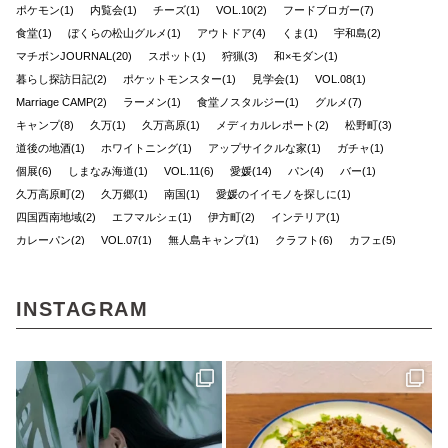
ポケモン(1)
内覧会(1)
チーズ(1)
VOL.10(2)
フードブロガー(7)
食堂(1)
ぼくらの松山グルメ(1)
アウトドア(4)
くま(1)
宇和島(2)
マチボンJOURNAL(20)
スポット(1)
狩猟(3)
和×モダン(1)
暮らし探訪日記(2)
ポケットモンスター(1)
見学会(1)
VOL.08(1)
Marriage CAMP(2)
ラーメン(1)
食堂ノスタルジー(1)
グルメ(7)
キャンプ(8)
久万(1)
久万高原(1)
メディカルレポート(2)
松野町(3)
道後の地酒(1)
ホワイトニング(1)
アップサイクルな家(1)
ガチャ(1)
個展(6)
しまなみ海道(1)
VOL.11(6)
愛媛(14)
パン(4)
バー(1)
久万高原町(2)
久万郷(1)
南国(1)
愛媛のイイモノを探しに(1)
四国西南地域(2)
エフマルシェ(1)
伊方町(2)
インテリア(1)
カレーパン(2)
VOL.07(1)
無人島キャンプ(1)
クラフト(6)
カフェ(5)
創刊号(1)
マチボンvol.12(1)
自然(1)
神社(1)
大洲(1)
花と緑(1)
グッドモーニングファーム(1)
ハンター(2)
ふるさと納税(1)
リメイク(1)
INSTAGRAM
ポケモンカードゲーム(1)
しまなみを巡る旅(1)
見近島(1)
東温市(3)
人気ブロガー(2)
ハズミズム(2)
味な店(1)
D&DEPARTMENT(1)
きみとカイゴ(1)
湿原(1)
cocochi 藤岡萬建設 有限会社 一級建築士事務所(4)
スケジュール帳(1)
Sugomoru. 白石建設工業株式会社(1)
コラボ商品(2)
平岡 宏幸さん(1)
シンガーソングライター(1)
しまなみを巡るたび(2)
ケンブン(16)
大喫茶展(1)
外国人(1)
SNAP(1)
松山(2)
ナガオカケンメイ(1)
きみとバンド(1)
花菖蒲(1)
イベント(27)
手帳(1)