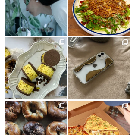
新日本建設 株式会社(1)
カリーゴッドスパイス(2)
母の日(1)
ちゃんゆ胃(1)
今治(2)
マルシャ(6)
愛媛イベント(2)
ランチ(3)
マチボン高知(1)
Story of cheesecake.(1)
マリメッコ(1)
介護(2)
西予(1)
山の学び舎 古岩屋(1)
KURASU(1)
ジビエ料理(1)
スパイス探訪(2)
ギフト(3)
タグを削除: YODOSENサポーター YODOSENサポーター(1)
ほわいとファーム(4)
マルシェ(9)
隠れ家カフェ(1)
MACCHI(1)
愛媛のイイモノを探しに！(2)
石本藤雄(1)
愛媛県(1)
ヒロ建設工業(4)
岡村島(3)
民藝(3)
アーキテクト工房 Pure(2)
素敵な暮らしを訪ねて(1)
プレゼント(1)
予土線(1)
アイス(1)
VOL.09(2)
パン屋(2)
mayudama(1)
大洲市(1)
砥部焼(2)
愛媛社会福祉協議会(1)
愛媛デザイナーズハウス(9)
今治市(3)
観光(4)
先進医療(1)
VOL.06(1)
本(7)
予土線駅前マルシェ(1)
アイスクリーム(1)
80年代(2)
第二弾(2)
おそとごはん(1)
大街道(1)
forkids(1)
福祉(1)
技と心でつくるみかんジュース(1)
愛媛さくらひめシリーズ(1)
歴史(2)
cocochi 藤岡萬建設(1)
内原 由季さん(1)
本の轍(7)
佐田岬半島(1)
スイーツ(4)
昭和レトロ(2)
店(1)
マチボン for kids vol.02(1)
工芸(1)
お弁当(1)
みかん(1)
濵田農園(1)
日本酒(1)
グランピング(1)
大膳歯科医院(2)
暖炉のある暮らし(1)
子育て世代(1)
お出かけ(1)