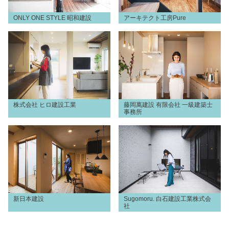
ONLY ONE STYLE 昭和建設
アーキテクト工房Pure
株式会社 ヒロ建設工業
藤岡萬建設 有限会社 一級建築士
事務所
新日本建設
Sugomoru. 白石建設工業株式会
社