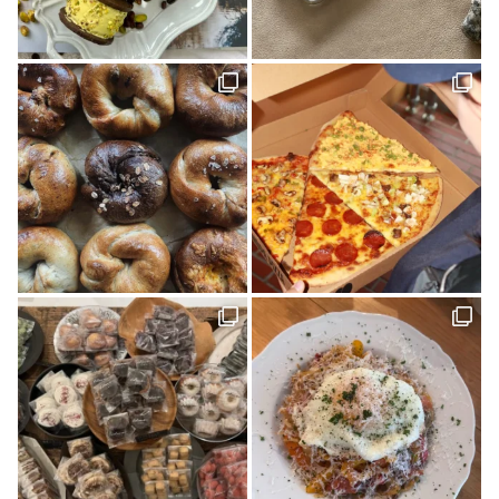
ほろよいフェスタ2023(1)
霧の森・高原(1)
しまのぱんかふぇ tetote(1)
暮らし探訪(1)
パッシブハウス(1)
平屋(1)
抹茶(1)
ジュース(1)
雑貨(1)
毎日のおいしいもの まとか(1)
さんさん物語(1)
子ども(1)
未来へのかたち(1)
デザイナーズハウス(3)
おのクリニック(1)
大西水引(1)
みさき果樹園(1)
シェアハウス&民泊ゲストハウス(1)
道の駅(2)
ONLY ONE STYLE 昭和建設 一級建築士事務所(1)
ミルク(1)
高級(1)
喫茶店(2)
マチボン 高知 vol.01(1)
高松(1)
コーヒー(1)
砥部(1)
メディカル(3)
宇和島市(2)
水引(1)
しまのぱんかふぇtetote(1)
平野 裕子さん(1)
奥伊予街道(2)
建築(1)
牛乳(1)
紅まどんな(1)
裏道(1)
高知(2)
東予(1)
珈琲(1)
グリーン(1)
心地よい場所(3)
ショップ(1)
アクセサリー(1)
島のパン屋(1)
暮らしの設計デザイナー(1)
スタンプラリー(2)
モデルハウス(1)
チーズケーキ(1)
濱田農園(1)
マチボン(25)
路地裏(1)
小豆島(1)
レシピ(1)
GajA(1)
マチボンヌ(1)
歯科医院(2)
公園(1)
ジノモノ(1)
中島(1)
水と木の間で(1)
ポケモン(1)
内覧会(1)
チーズ(1)
VOL.10(2)
フードブロガー(7)
食堂(1)
ぼくらの松山グルメ(1)
アウトドア(4)
くま(1)
宇和島(2)
マチボンJOURNAL(20)
スポット(1)
狩猟(3)
和×モダン(1)
暮らし探訪日記(2)
ポケットモンスター(1)
見学会(1)
VOL.08(1)
Marriage CAMP(2)
ラーメン(1)
食堂ノスタルジー(1)
グルメ(7)