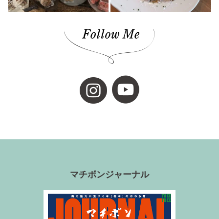
キャンプ(8)
久万(1)
久万高原(1)
メディカルレポート(2)
松野町(3)
道後の地酒(1)
ホワイトニング(1)
アップサイクルな家(1)
ガチャ(1)
個展(6)
しまなみ海道(1)
VOL.11(6)
マチボンジャーナル