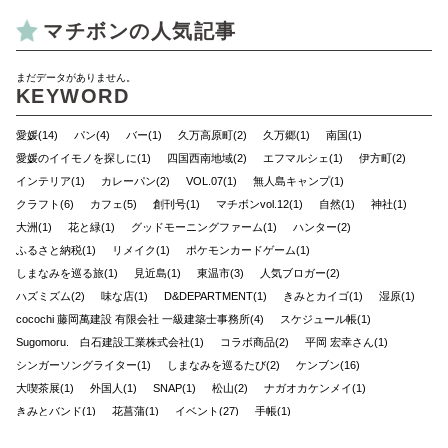
マチボンの人気記事
まだデータがありません。
KEYWORD
愛媛(14)
パン(4)
バー(1)
久万高原町(2)
久万郷(1)
南国(1)
愛媛のイイモノを探しに(1)
四国西南地域(2)
エフマルシェ(1)
伊方町(2)
インテリア(1)
カレーパン(2)
VOL.07(1)
無人島キャンプ(1)
クラフト(6)
カフェ(5)
創刊号(1)
マチボンvol.12(1)
自然(1)
神社(1)
大洲(1)
花と緑(1)
グッドモーニングファーム(1)
ハンター(2)
ふるさと納税(1)
リメイク(1)
ポケモンカードゲーム(1)
しまなみを巡る旅(1)
見近島(1)
東温市(3)
人気ブロガー(2)
ハズミズム(2)
味な店(1)
D&DEPARTMENT(1)
きみとカイゴ(1)
湿原(1)
cocochi 藤岡萬建設 有限会社 一級建築士事務所(4)
スケジュール帳(1)
Sugomoru. 白石建設工業株式会社(1)
コラボ商品(2)
平岡 宏幸さん(1)
シンガーソングライター(1)
しまなみを巡るたび(2)
ケンブン(16)
大喫茶展(1)
外国人(1)
SNAP(1)
松山(2)
ナガオカケンメイ(1)
きみとバンド(1)
花菖蒲(1)
イベント(27)
手帳(1)
新日本建設 株式会社(1)
カリーゴッドスパイス(2)
母の日(1)