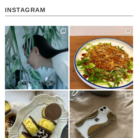
ちゃんゆ胃(1)
今治(2)
マルシャ(6)
愛媛イベント(2)
ランチ(3)
INSTAGRAM
マチボン高知(1)
Story of cheesecake.(1)
マリメッコ(1)
介護(2)
西予(1)
山の学び舎 古岩屋(1)
KURASU(1)
ジビエ料理(1)
スパイス探訪(2)
ギフト(3)
タグを削除: YODOSENサポーター YODOSENサポーター(1)
ほわいとファーム(4)
マルシェ(9)
隠れ家カフェ(1)
MACCHI(1)
愛媛のイイモノを探しに！(2)
石本藤雄(1)
愛媛県(1)
ヒロ建設工業(4)
岡村島(3)
民藝(3)
アーキテクト工房 Pure(2)
素敵な暮らしを訪ねて(1)
プレゼント(1)
予土線(1)
アイス(1)
VOL.09(2)
パン屋(2)
mayudama(1)
大洲市(1)
砥部焼(2)
愛媛社会福祉協議会(1)
愛媛デザイナーズハウス(9)
今治市(3)
観光(4)
先進医療(1)
VOL.06(1)
本(7)
予土線駅前マルシェ(1)
アイスクリーム(1)
80年代(2)
第二弾(2)
おそとごはん(1)
大街道(1)
forkids(1)
福祉(1)
技と心でつくるみかんジュース(1)
愛媛さくらひめシリーズ(1)
歴史(2)
cocochi 藤岡萬建設(1)
内原 由季さん(1)
本の轍(7)
佐田岬半島(1)
スイーツ(4)
昭和レトロ(2)
店(1)
マチボン for kids vol.02(1)
工芸(1)
お弁当(1)
みかん(1)
濵田農園(1)
日本酒(1)
グランピング(1)
大膳歯科医院(2)
暖炉のある暮らし(1)
子育て世代(1)
お出かけ(1)
ロールケーキ(1)
柑橘(1)
生活道具(1)
ミロコカフェ(1)
松山市(26)
ライフスタイル(1)
愛媛みかん(1)
無添加ジュース「きわみ」(1)