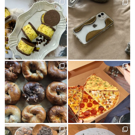
道の駅(2)
ONLY ONE STYLE 昭和建設 一級建築士事務所(1)
ミルク(1)
高級(1)
喫茶店(2)
マチボン 高知 vol.01(1)
高松(1)
コーヒー(1)
砥部(1)
メディカル(3)
宇和島市(2)
水引(1)
しまのぱんかふぇtetote(1)
平野 裕子さん(1)
奥伊予街道(2)
建築(1)
牛乳(1)
紅まどんな(1)
裏道(1)
高知(2)
東予(1)
珈琲(1)
グリーン(1)
心地よい場所(3)
ショップ(1)
アクセサリー(1)
島のパン屋(1)
暮らしの設計デザイナー(1)
スタンプラリー(2)
モデルハウス(1)
チーズケーキ(1)
濱田農園(1)
マチボン(25)
路地裏(1)
小豆島(1)
レシピ(1)
GajA(1)
マチボンヌ(1)
歯科医院(2)
公園(1)
ジノモノ(1)
中島(1)
水と木の間で(1)
ポケモン(1)
内覧会(1)
チーズ(1)
VOL.10(2)
フードブロガー(7)
食堂(1)
ぼくらの松山グルメ(1)
アウトドア(4)
くま(1)
宇和島(2)
マチボンJOURNAL(20)
スポット(1)
狩猟(3)
和×モダン(1)
暮らし探訪日記(2)
ポケットモンスター(1)
見学会(1)
VOL.08(1)
Marriage CAMP(2)
ラーメン(1)
食堂ノスタルジー(1)
グルメ(7)
キャンプ(8)
久万(1)
久万高原(1)
メディカルレポート(2)
松野町(3)
道後の地酒(1)
ホワイトニング(1)
アップサイクルな家(1)
ガチャ(1)
個展(6)
しまなみ海道(1)
VOL.11(6)
愛媛(14)
パン(4)
バー(1)
久万高原町(2)
久万郷(1)
南国(1)
愛媛のイイモノを探しに(1)
四国西南地域(2)
エフマルシェ(1)
伊方町(2)
インテリア(1)
カレーパン(2)
VOL.07(1)
無人島キャンプ(1)
クラフト(6)
カフェ(5)