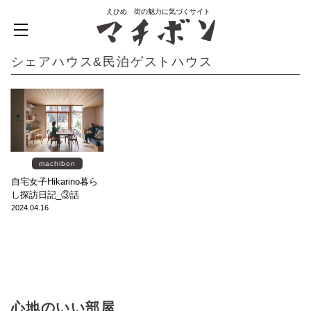
えひめ 街の魅力に気づくサイト
シェアハウス&民泊ゲストハウス
machibon
自宅女子Hikarino暮ら
し探訪日記_③話
2024.04.16
心地のいい部屋