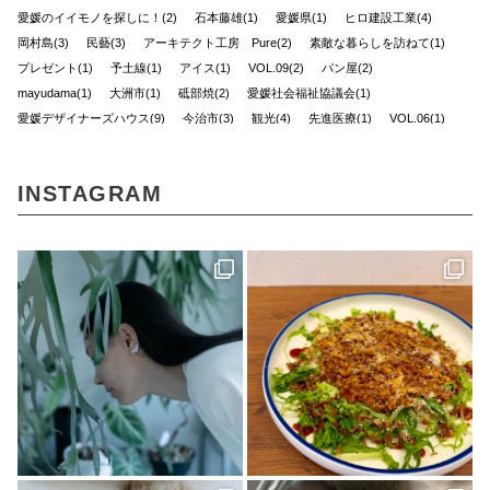
愛媛のイイモノを探しに！(2)
石本藤雄(1)
愛媛県(1)
ヒロ建設工業(4)
岡村島(3)
民藝(3)
アーキテクト工房 Pure(2)
素敵な暮らしを訪ねて(1)
プレゼント(1)
予土線(1)
アイス(1)
VOL.09(2)
パン屋(2)
mayudama(1)
大洲市(1)
砥部焼(2)
愛媛社会福祉協議会(1)
愛媛デザイナーズハウス(9)
今治市(3)
観光(4)
先進医療(1)
VOL.06(1)
本(7)
予土線駅前マルシェ(1)
アイスクリーム(1)
80年代(2)
第二弾(2)
おそとごはん(1)
大街道(1)
forkids(1)
福祉(1)
INSTAGRAM
技と心でつくるみかんジュース(1)
愛媛さくらひめシリーズ(1)
歴史(2)
cocochi 藤岡萬建設(1)
内原 由季さん(1)
本の轍(7)
佐田岬半島(1)
スイーツ(4)
昭和レトロ(2)
店(1)
マチボン for kids vol.02(1)
工芸(1)
お弁当(1)
みかん(1)
濵田農園(1)
日本酒(1)
グランピング(1)
大膳歯科医院(2)
暖炉のある暮らし(1)
子育て世代(1)
お出かけ(1)
ロールケーキ(1)
柑橘(1)
生活道具(1)
ミロコカフェ(1)
松山市(26)
ライフスタイル(1)
愛媛みかん(1)
無添加ジュース「きわみ」(1)
ほろよいフェスタ2023(1)
霧の森・高原(1)
しまのぱんかふぇ tetote(1)
暮らし探訪(1)
パッシブハウス(1)
平屋(1)
抹茶(1)
ジュース(1)
雑貨(1)
毎日のおいしいもの まとか(1)
さんさん物語(1)
子ども(1)
未来へのかたち(1)
デザイナーズハウス(3)
おのクリニック(1)
大西水引(1)
みさき果樹園(1)
シェアハウス&民泊ゲストハウス(1)