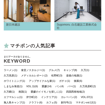
新日本建設
Sugomoru. 白石建設工業株式会
社
マチボンの人気記事
まだデータがありません。
KEYWORD
ラーメン(1)
食堂ノスタルジー(1)
グルメ(7)
キャンプ(8)
久万(1)
久万高原(1)
メディカルレポート(2)
松野町(3)
道後の地酒(1)
ホワイトニング(1)
アップサイクルな家(1)
ガチャ(1)
個展(6)
しまなみ海道(1)
VOL.11(6)
愛媛(14)
パン(4)
バー(1)
久万高原町(2)
久万郷(1)
南国(1)
愛媛のイイモノを探しに(1)
四国西南地域(2)
エフマルシェ(1)
伊方町(2)
インテリア(1)
カレーパン(2)
VOL.07(1)
無人島キャンプ(1)
クラフト(6)
カフェ(5)
創刊号(1)
マチボンvol.12(1)