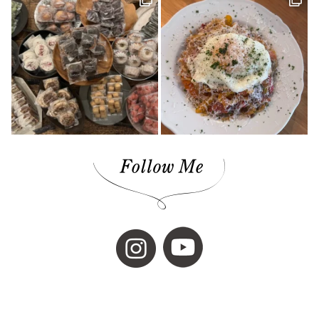
裏道(1)
高知(2)
東予(1)
珈琲(1)
グリーン(1)
心地よい場所(3)
ショップ(1)
アクセサリー(1)
島のパン屋(1)
暮らしの設計デザイナー(1)
スタンプラリー(2)
モデルハウス(1)
チーズケーキ(1)
濱田農園(1)
マチボン(25)
路地裏(1)
小豆島(1)
レシピ(1)
GajA(1)
マチボンヌ(1)
歯科医院(2)
公園(1)
ジノモノ(1)
中島(1)
水と木の間で(1)
ポケモン(1)
内覧会(1)
チーズ(1)
VOL.10(2)
フードブロガー(7)
食堂(1)
ぼくらの松山グルメ(1)
アウトドア(4)
くま(1)
宇和島(2)
マチボンJOURNAL(20)
スポット(1)
狩猟(3)
和×モダン(1)
暮らし探訪日記(2)
ポケットモンスター(1)
見学会(1)
VOL.08(1)
Marriage CAMP(2)