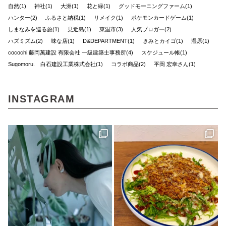
自然(1)
神社(1)
大洲(1)
花と緑(1)
グッドモーニングファーム(1)
ハンター(2)
ふるさと納税(1)
リメイク(1)
ポケモンカードゲーム(1)
しまなみを巡る旅(1)
見近島(1)
東温市(3)
人気ブロガー(2)
ハズミズム(2)
味な店(1)
D&DEPARTMENT(1)
きみとカイゴ(1)
湿原(1)
cocochi 藤岡萬建設 有限会社 一級建築士事務所(4)
スケジュール帳(1)
Sugomoru. 白石建設工業株式会社(1)
コラボ商品(2)
平岡 宏幸さん(1)
シンガーソングライター(1)
しまなみを巡るたび(2)
ケンブン(16)
大喫茶展(1)
外国人(1)
SNAP(1)
松山(2)
ナガオカケンメイ(1)
INSTAGRAM
きみとバンド(1)
花菖蒲(1)
イベント(27)
手帳(1)
新日本建設 株式会社(1)
カリーゴッドスパイス(2)
母の日(1)
ちゃんゆ胃(1)
今治(2)
マルシャ(6)
愛媛イベント(2)
ランチ(3)
マチボン高知(1)
Story of cheesecake.(1)
マリメッコ(1)
介護(2)
西予(1)
山の学び舎 古岩屋(1)
KURASU(1)
ジビエ料理(1)
スパイス探訪(2)
ギフト(3)
タグを削除: YODOSENサポーター YODOSENサポーター(1)
ほわいとファーム(4)
マルシェ(9)
隠れ家カフェ(1)
MACCHI(1)
愛媛のイイモノを探しに！(2)
石本藤雄(1)
愛媛県(1)
ヒロ建設工業(4)
岡村島(3)
民藝(3)
アーキテクト工房 Pure(2)
素敵な暮らしを訪ねて(1)
プレゼント(1)
予土線(1)
アイス(1)
VOL.09(2)
パン屋(2)