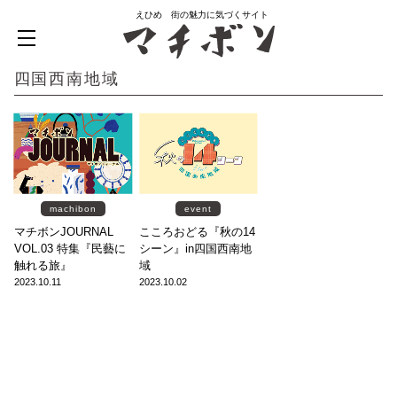
えひめ 街の魅力に気づくサイト
四国西南地域
machibon
event
マチボンJOURNAL
こころおどる『秋の14
VOL.03 特集『民藝に
シーン』in四国西南地
触れる旅』
域
2023.10.11
2023.10.02