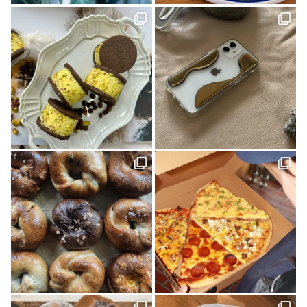
mayudama(1)
大洲市(1)
砥部焼(2)
愛媛社会福祉協議会(1)
愛媛デザイナーズハウス(9)
今治市(3)
観光(4)
先進医療(1)
VOL.06(1)
本(7)
予土線駅前マルシェ(1)
アイスクリーム(1)
80年代(2)
第二弾(2)
おそとごはん(1)
大街道(1)
forkids(1)
福祉(1)
技と心でつくるみかんジュース(1)
愛媛さくらひめシリーズ(1)
歴史(2)
cocochi 藤岡萬建設(1)
内原 由季さん(1)
本の轍(7)
佐田岬半島(1)
スイーツ(4)
昭和レトロ(2)
店(1)
マチボン for kids vol.02(1)
工芸(1)
お弁当(1)
みかん(1)
濵田農園(1)
日本酒(1)
グランピング(1)
大膳歯科医院(2)
暖炉のある暮らし(1)
子育て世代(1)
お出かけ(1)
ロールケーキ(1)
柑橘(1)
生活道具(1)
ミロコカフェ(1)
松山市(26)
ライフスタイル(1)
愛媛みかん(1)
無添加ジュース「きわみ」(1)
ほろよいフェスタ2023(1)
霧の森・高原(1)
しまのぱんかふぇ tetote(1)
暮らし探訪(1)
パッシブハウス(1)
平屋(1)
抹茶(1)
ジュース(1)
雑貨(1)
毎日のおいしいもの まとか(1)
さんさん物語(1)
子ども(1)
未来へのかたち(1)
デザイナーズハウス(3)
おのクリニック(1)
大西水引(1)
みさき果樹園(1)
シェアハウス&民泊ゲストハウス(1)
道の駅(2)
ONLY ONE STYLE 昭和建設 一級建築士事務所(1)
ミルク(1)
高級(1)
喫茶店(2)
マチボン 高知 vol.01(1)
高松(1)
コーヒー(1)
砥部(1)
メディカル(3)
宇和島市(2)
水引(1)
しまのぱんかふぇtetote(1)
平野 裕子さん(1)
奥伊予街道(2)
建築(1)
牛乳(1)
紅まどんな(1)